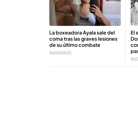
La boxeadora Ayala sale del
El
coma tras las graves lesiones
Do
de su último combate
co
pas
24/05/2022
10/