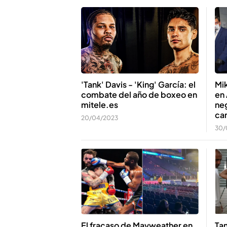
Mik
'Tank' Davis - 'King' García: el
en
combate del año de boxeo en
neg
mitele.es
ca
20/04/2023
30/
El fracaso de Mayweather en
Ta