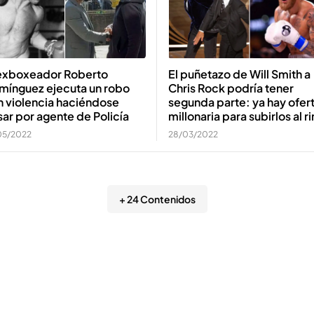
 exboxeador Roberto
El puñetazo de Will Smith a
mínguez ejecuta un robo
Chris Rock podría tener
n violencia haciéndose
segunda parte: ya hay ofer
ar por agente de Policía
millonaria para subirlos al r
05/2022
28/03/2022
+ 24 Contenidos