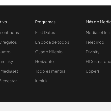
tivo
Programas
Más de Medi
 entradas
First Dates
Mediaset Infi
y regalos
En boca de todos
Telecinco
Cuatro
Cuarto Milenio
Divinity
Iumiuky
Horizonte
ElDesmarqu
 Mediaset
Todo es mentira
Uppers
Bienestar
Iumiuki