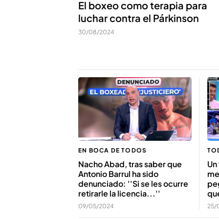
El boxeo como terapia para
luchar contra el Párkinson
30/08/2024
TO
EN BOCA DE TODOS
Un 
Nacho Abad, tras saber que
men
Antonio Barrul ha sido
peg
denunciado: ''Si se les ocurre
qu
retirarle la licencia...''
25/
09/05/2024