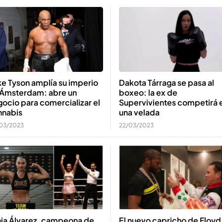
Dakota Tárraga se pasa al
e Tyson amplía su imperio
boxeo: la ex de
 Ámsterdam: abre un
Supervivientes competirá 
ocio para comercializar el
una velada
nnabis
22/03/2023
03/2023
El nuevo capricho de Floyd
nia Álvarez, campeona de