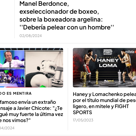
Manel Berdonce,
exseleccionador de boxeo,
sobre la boxeadora argelina:
''Debería pelear con un hombre''
02/08/2024
Haney y Lomachenko pele
DO ES MENTIRA
por el título mundial de pe
famoso envía un extraño
ligero, en mitele y FIGHT
saje a Javier Chicote: "¿Te
SPORTS
ué muy fuerte la última vez
e nos vimos?"
17/05/2023
04/2024