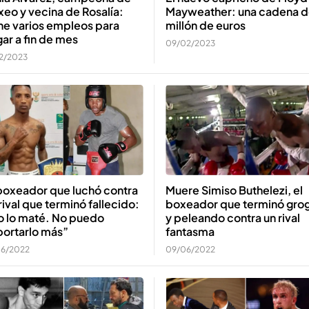
Mayweather: una cadena d
eo y vecina de Rosalía:
millón de euros
ne varios empleos para
gar a fin de mes
09/02/2023
02/2023
Muere Simiso Buthelezi, el
boxeador que luchó contra
boxeador que terminó grog
rival que terminó fallecido:
y peleando contra un rival
o lo maté. No puedo
fantasma
portarlo más”
09/06/2022
06/2022