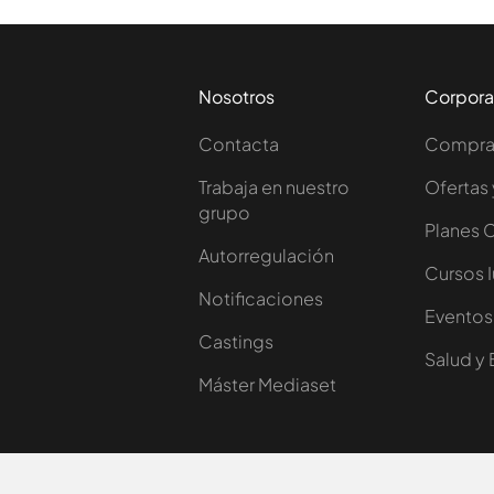
Nosotros
Corpora
Contacta
Comprar
Trabaja en nuestro
Ofertas 
grupo
Planes 
Autorregulación
Cursos 
Notificaciones
Eventos
Castings
Salud y 
Máster Mediaset