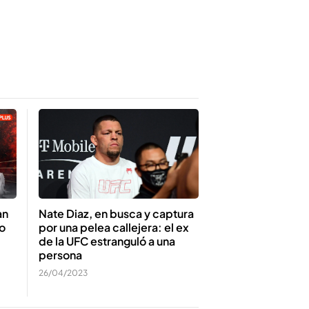
an
Nate Diaz, en busca y captura
so
por una pelea callejera: el ex
de la UFC estranguló a una
persona
26/04/2023