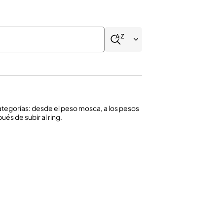
ategorías: desde el peso mosca, a los pesos
és de subir al ring.