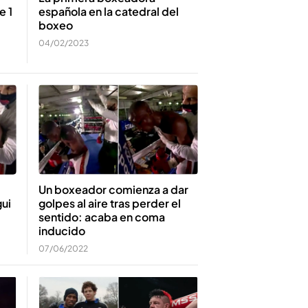
e 1
española en la catedral del
boxeo
04/02/2023
Un boxeador comienza a dar
ui
golpes al aire tras perder el
sentido: acaba en coma
inducido
07/06/2022