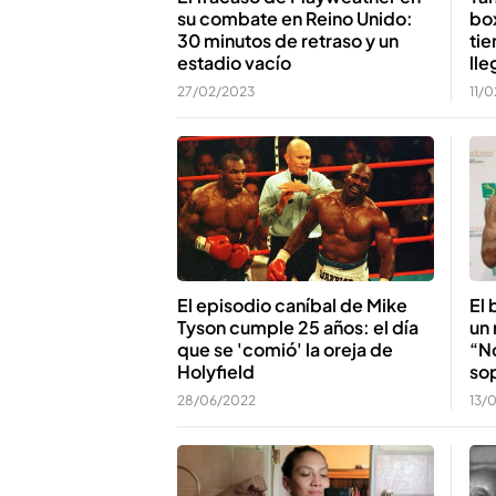
su combate en Reino Unido:
box
30 minutos de retraso y un
tie
estadio vacío
lle
27/02/2023
11/
El 
El episodio caníbal de Mike
un 
Tyson cumple 25 años: el día
“N
que se 'comió' la oreja de
so
Holyfield
13/
28/06/2022