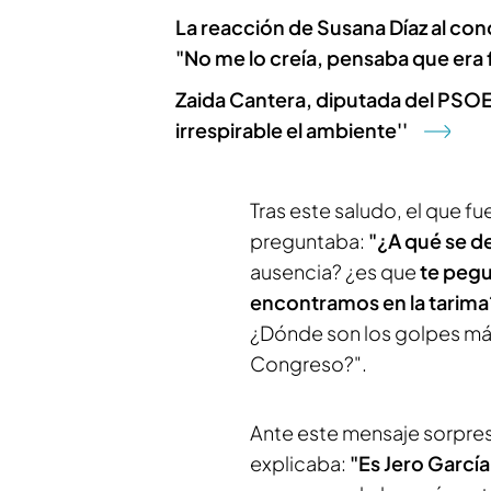
La reacción de Susana Díaz al con
"No me lo creía, pensaba que era 
Zaida Cantera, diputada del PSOE:
irrespirable el ambiente''
Tras este saludo, el que f
preguntaba:
"¿A qué se d
ausencia? ¿es que
te pegu
encontramos en la tarim
¿Dónde son los golpes más d
Congreso?".
Ante este mensaje sorpresa
explicaba:
"Es Jero Garcí