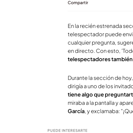
Compartir
En la recién estrenada se
telespectador puede enviar
cualquier pregunta, suger
en directo. Con esto, 'Tod
telespectadores también
Durante la sección de hoy,
dirigía a uno de los invitad
tiene algo que preguntar
miraba a la pantalla y ap
García
, y exclamaba: "¡Qu
PUEDE INTERESARTE