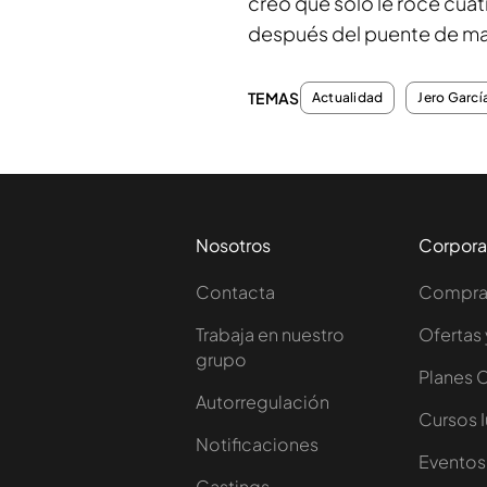
creo que solo le rocé cuat
después del puente de may
TEMAS
Actualidad
Jero Garcí
Nosotros
Corpora
Contacta
Comprar
Trabaja en nuestro
Ofertas 
grupo
Planes 
Autorregulación
Cursos 
Notificaciones
Eventos
Castings