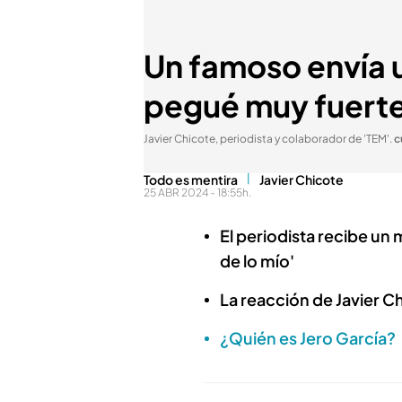
Un famoso envía u
pegué muy fuerte 
Javier Chicote, periodista y colaborador de 'TEM'
.
c
Todo es mentira
Javier Chicote
25 ABR 2024 - 18:55h.
El periodista recibe un
de lo mío'
La reacción de Javier C
¿Quién es Jero García?