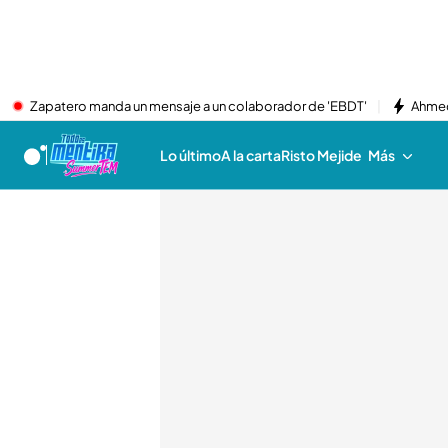
Zapatero manda un mensaje a un colaborador de 'EBDT'
Ahmed
Lo último
A la carta
Risto Mejide
Más