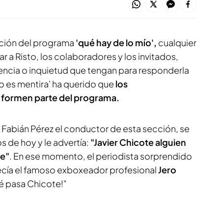
cción del programa
'qué hay de lo mío',
cualquier
 a Risto, los colaboradores y los invitados,
encia o inquietud que tengan para responderla
o es mentira' ha querido que
los
 formen parte del programa.
 Fabián Pérez el conductor de esta sección, se
os de hoy y le advertía:
"Javier Chicote alguien
te"
. En ese momento, el periodista sorprendido
arecía el famoso exboxeador profesional
Jero
é pasa Chicote!"