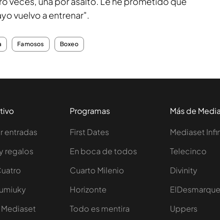
ro veces, una por asalto. Le he prometido que
o vuelvo a entrenar".
a
Famosos
Boxeo
tivo
Programas
Más de Medi
 entradas
First Dates
Mediaset Infi
y regalos
En boca de todos
Telecinco
Cuatro
Cuarto Milenio
Divinity
Iumiuky
Horizonte
ElDesmarqu
 Mediaset
Todo es mentira
Uppers