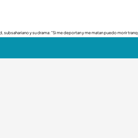
, subsahariano y su drama: "Si me deportan y me matan puedo morir tranq