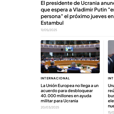
El presidente de Ucrania anun
que espera a Vladimir Putin "e
persona" el próximo jueves en
Estambul
11/05/2025
INTERNACIONAL
IN
La Unión Europea no llega a un
Una
acuerdo para desbloquear
re
40.000 millones en ayuda
bus
militar para Ucrania
ele
nu
20/03/2025
15/