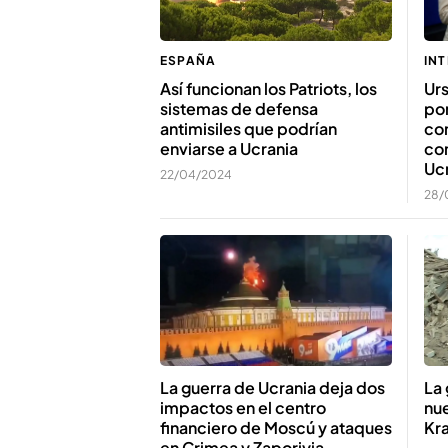
IN
ESPAÑA
Ur
Así funcionan los Patriots, los
por
sistemas de defensa
con
antimisiles que podrían
co
enviarse a Ucrania
Uc
22/04/2024
28/
La guerra de Ucrania deja dos
La 
impactos en el centro
nu
financiero de Moscú y ataques
Kr
en Crimea y Zaporiyia