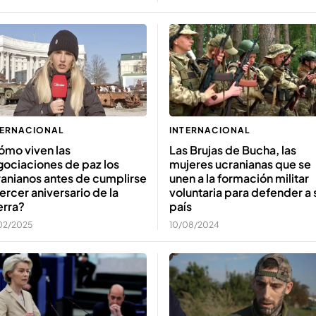
TERNACIONAL
INTERNACIONAL
ómo viven las
Las Brujas de Bucha, las
gociaciones de paz los
mujeres ucranianas que se
anianos antes de cumplirse
unen a la formación militar
tercer aniversario de la
voluntaria para defender a 
erra?
país
02/2025
10/08/2024