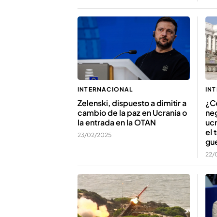
IN
INTERNACIONAL
¿C
Zelenski, dispuesto a dimitir a
ne
cambio de la paz en Ucrania o
ucr
la entrada en la OTAN
el 
23/02/2025
gu
22/