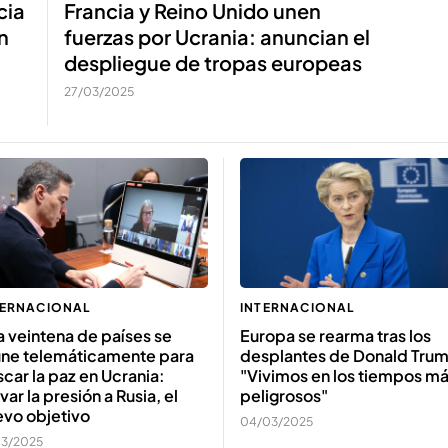
cia
Francia y Reino Unido unen
n
fuerzas por Ucrania: anuncian el
despliegue de tropas europeas
27/03/2025
TERNACIONAL
INTERNACIONAL
 veintena de países se
Europa se rearma tras los
úne telemáticamente para
desplantes de Donald Tru
car la paz en Ucrania:
"Vivimos en los tiempos m
var la presión a Rusia, el
peligrosos"
evo objetivo
04/03/2025
03/2025