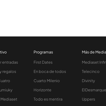
tivo
Programas
Más de Medi
 entradas
First Dates
Mediaset Infi
y regalos
En boca de todos
Telecinco
Cuatro
Cuarto Milenio
Divinity
Iumiuky
Horizonte
ElDesmarqu
 Mediaset
Todo es mentira
Uppers