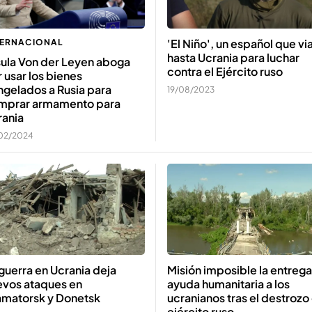
'El Niño', un español que vi
TERNACIONAL
hasta Ucrania para luchar
sula Von der Leyen aboga
contra el Ejército ruso
 usar los bienes
gelados a Rusia para
19/08/2023
mprar armamento para
rania
02/2024
guerra en Ucrania deja
Misión imposible la entreg
evos ataques en
ayuda humanitaria a los
amatorsk y Donetsk
ucranianos tras el destrozo
ejército ruso