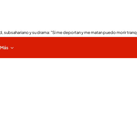
, subsahariano y su drama: "Si me deportan y me matan puedo morir tranq
Más