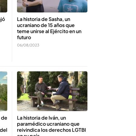
ajó
La historia de Sasha, un
ucraniano de 15 años que
teme unirse al Ejército en un
futuro
06/08/2023
a de
La historia de Iván, un
paramédico ucraniano que
 del
reivindica los derechos LGTBI
en su país