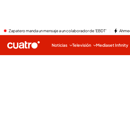
Zapatero manda un mensaje a un colaborador de 'EBDT'
Ahmed
Noticias
Televisión
Mediaset Infinity