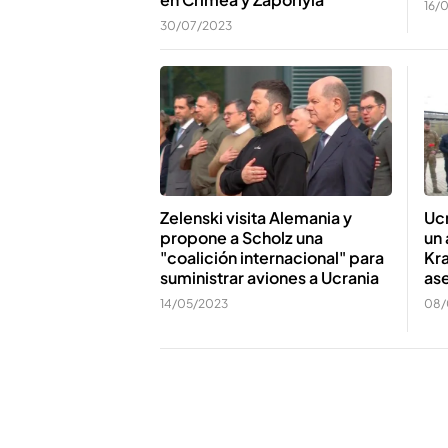
16/
30/07/2023
Ucr
Zelenski visita Alemania y
un 
propone a Scholz una
Kra
"coalición internacional" para
ase
suministrar aviones a Ucrania
08/
14/05/2023