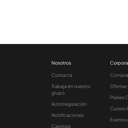
Nosotros
Corpora
Contacta
Comprar
Trabaja en nuestro
Ofertas 
grupo
Planes 
Autorregulación
Cursos 
Notificaciones
Eventos
Castings