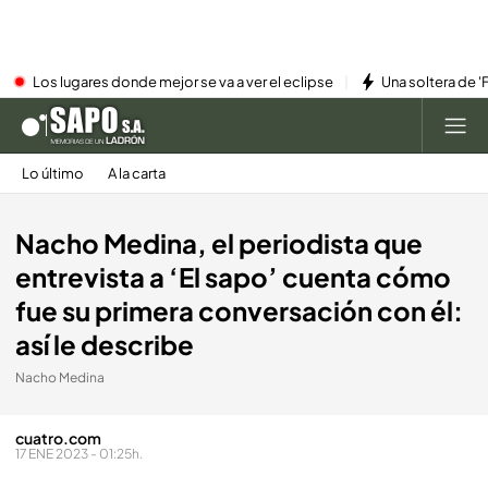
Los lugares donde mejor se va a ver el eclipse
Una soltera de '
Lo último
A la carta
Nacho Medina, el periodista que
entrevista a ‘El sapo’ cuenta cómo
fue su primera conversación con él:
así le describe
Nacho Medina
cuatro.com
17 ENE 2023 - 01:25h.