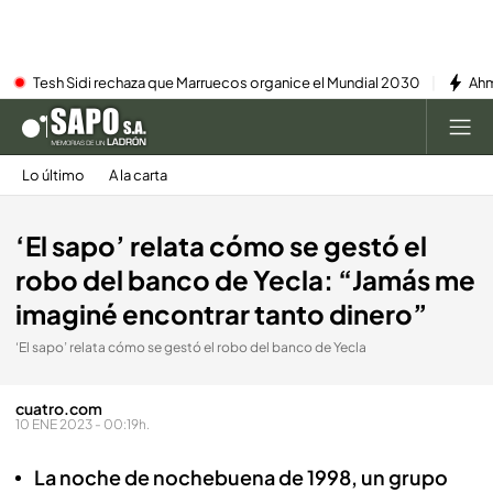
Tesh Sidi rechaza que Marruecos organice el Mundial 2030
Ahm
Lo último
A la carta
‘El sapo’ relata cómo se gestó el
robo del banco de Yecla: “Jamás me
imaginé encontrar tanto dinero”
‘El sapo’ relata cómo se gestó el robo del banco de Yecla
cuatro.com
10 ENE 2023 - 00:19h.
La noche de nochebuena de 1998, un grupo