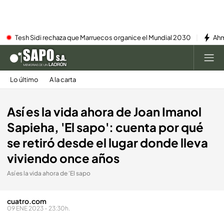
Tesh Sidi rechaza que Marruecos organice el Mundial 2030
Ahm
Lo último
A la carta
Así es la vida ahora de Joan Imanol
Sapieha, 'El sapo': cuenta por qué
se retiró desde el lugar donde lleva
viviendo once años
Así es la vida ahora de 'El sapo
cuatro.com
09 ENE 2023 - 23:30h.