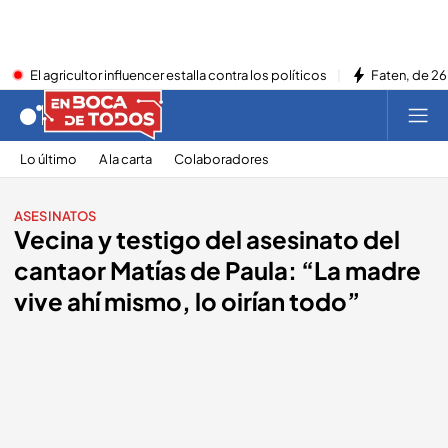
El agricultor influencer estalla contra los políticos
Faten, de 26
Lo último
A la carta
Colaboradores
ASESINATOS
Vecina y testigo del asesinato del
cantaor Matías de Paula: “La madre
vive ahí mismo, lo oirían todo”