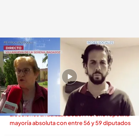
Vecina de Villanueva de la serena en Badajoz
.
cuatro.com
En boca de todos
18 MAY 2026 - 12:18h.
Se busca a la expareja de la novia del cantaor
quién pudo acabar con su vida nada más salir
de prisión y con la ayuda de otros dos hombres
Elecciones andaluzas 2026: Moreno repetiría
mayoría absoluta con entre 56 y 59 diputados