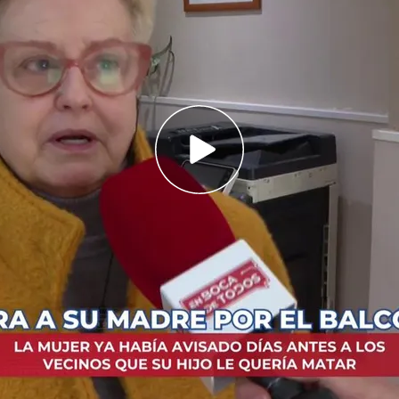
e Neus era víctima de maltrato por parte de su
ad mental
elina: Matan a una mujer de 89 años para
tería de 2€
estigan la
muerte de Neus
, una
anciana
de
Barcelona)
que falleció la noche del lunes al
 de su vivienda
, supuestamente empujada por
n de una muerte que se veía venir ya que Neus
o
con problemas mentales.