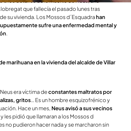
 a los detalles de la muerte de Neus, una
lobregat que fallecía el pasado lunes tras
n de su vivienda. Los Mossos d´Esquadra
han
n supuestamente sufre una enfermedad mental y
cón
.
marihuana en la vivienda del alcalde de Villar
Neus era víctima de
constantes maltratos por
alizas, gritos
… Es un hombre esquizofrénico y
tuación. Hace un mes,
Neus avisó a sus vecinos
r y les pidió que llamaran a los Mossos d
es no pudieron hacer nada y se marcharon sin