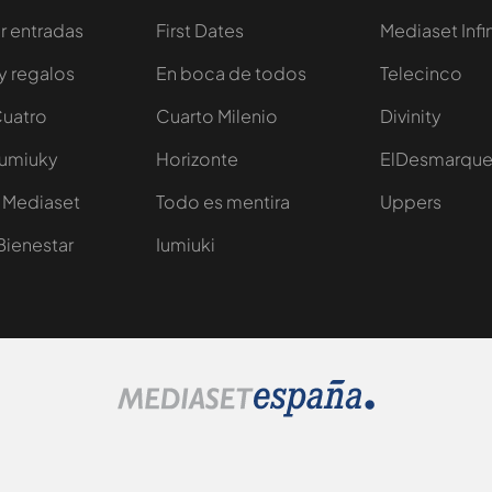
 entradas
First Dates
Mediaset Infi
y regalos
En boca de todos
Telecinco
Cuatro
Cuarto Milenio
Divinity
Iumiuky
Horizonte
ElDesmarqu
 Mediaset
Todo es mentira
Uppers
Bienestar
Iumiuki