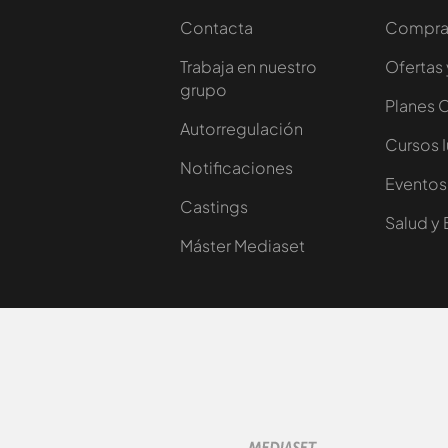
Contacta
Comprar
Trabaja en nuestro
Ofertas 
grupo
Planes 
Autorregulación
Cursos 
Notificaciones
Eventos
Castings
Salud y 
Máster Mediaset