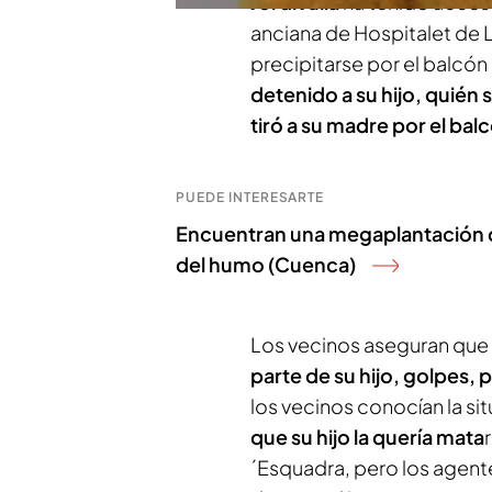
Jordi Juliá
ha tenido acceso
anciana de Hospitalet de L
precipitarse por el balcó
detenido a su hijo, quié
tiró a su madre por el bal
PUEDE INTERESARTE
Encuentran una megaplantación de 
del humo (Cuenca)
Los vecinos aseguran que 
parte de su hijo, golpes, p
los vecinos conocían la si
que su hijo la quería mata
´Esquadra, pero los agent