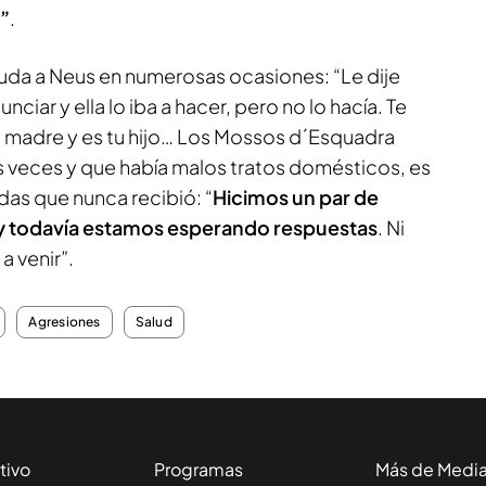
e”
.
uda a Neus en numerosas ocasiones: “Le dije
ciar y ella lo iba a hacer, pero no lo hacía. Te
 madre y es tu hijo… Los Mossos d´Esquadra
as veces y que había malos tratos domésticos, es
das que nunca recibió: “
Hicimos un par de
s y todavía estamos esperando respuestas
. Ni
a venir”.
Agresiones
Salud
tivo
Programas
Más de Medi