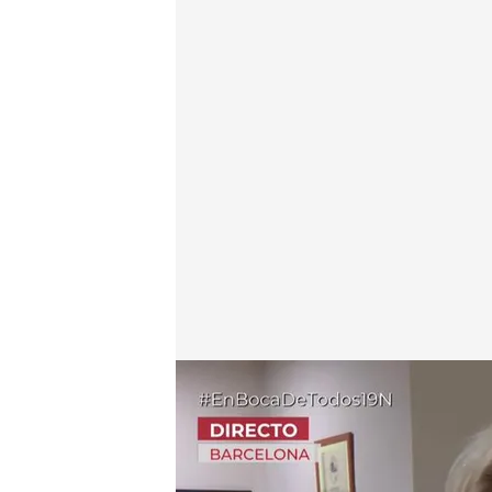
Lourdes, amiga de Neus, en conexión en directo co
En boca de todos
19 NOV 2025 - 12:26h.