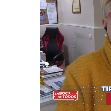
Los vecinos aseguran qu
hijo con una enfermed
El tirón mortal de Carm
robarle una cruz de bisu
Compartir
Los Mossos d´Esquadra inv
Hospitalet de Llobregat (
precipitarse por el balcón
su hijo. Los vecinos habla
sufría el maltrato de su hij