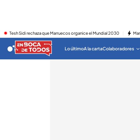
Tesh Sidi rechaza que Marruecos organice el Mundial 2030
Mar
Lo último
A la carta
Colaboradores