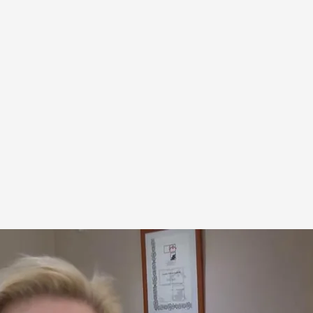
n 'En boca de todos'
.
cuatro.com