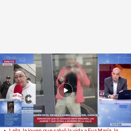
Una de las vecinas de Arangoiti pidiendo que las autoridades tomen
medidas
.
cuatro.com
En boca de todos
13 NOV 2025 - 12:24h.
Los vecinos piden que el hombre de origen
argelino sea ingresado en un centro sanitario:
“Es un enfermo mental”
Laila, la joven que salvó la vida a Eva María, la