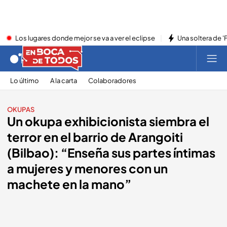
Los lugares donde mejor se va a ver el eclipse
Una soltera de '
Lo último
A la carta
Colaboradores
OKUPAS
Un okupa exhibicionista siembra el
terror en el barrio de Arangoiti
(Bilbao): “Enseña sus partes íntimas
a mujeres y menores con un
machete en la mano”