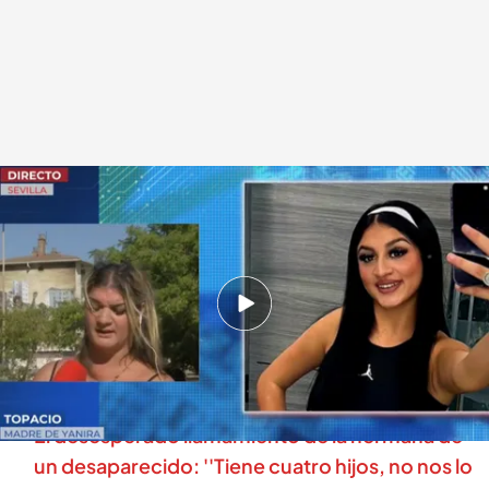
Topacio, madre de Yanira
.
cuatro.com
En boca de todos
01 SEP 2025 - 14:32h.
Una joven de 16 años fue a comprar un
refresco y desapareció: su familia sospecha de
la expareja de la menor
El desesperado llamamiento de la hermana de
un desaparecido: ''Tiene cuatro hijos, no nos lo