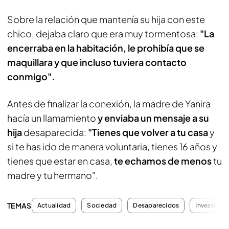
Sobre la relación que mantenía su hija con este
chico, dejaba claro que era muy tormentosa:
"La
encerraba en la habitación, le prohibía que se
maquillara y que incluso tuviera contacto
conmigo".
Antes de finalizar la conexión, la madre de Yanira
hacía un llamamiento
y enviaba un mensaje a su
hija
desaparecida:
"Tienes que volver a tu casa
y
si te has ido de manera voluntaria, tienes 16 años y
tienes que estar en casa,
te echamos de menos
tu
madre y tu hermano".
TEMAS
Actualidad
Sociedad
Desaparecidos
Investigac