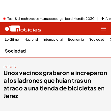
Tesh Sidi rechaza que Marruecos organice el Mundial 2030
Ahm
Lo último
Nacional
Internacional
Economía
Sociedad
Sociedad
ROBOS
Unos vecinos grabaron e increparon
a los ladrones que huían tras un
atraco a una tienda de bicicletas en
Jerez