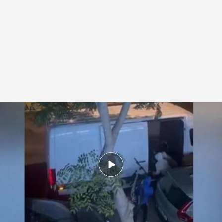
Se llevaron unas 15 bicicletas
.
IMAGEN: Juanma Miraisme
Redacción digital Noticias Cuatro
22 AGO 2025 - 18:09h.
El robo ocurría cerca de las 2:00 horas de la
mañana pero el ruido de los atracadores
despertó a varios vecinos