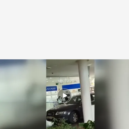
Espectacular alunizaje en una joyería en Leganés
Redacción digital Noticias Cuatro
25 JUN 2025 - 18:04h.
Los testigos del robo han vivido momentos de
gran tensión en el centro comercial
Libertad con cargos para el policía que asfixió