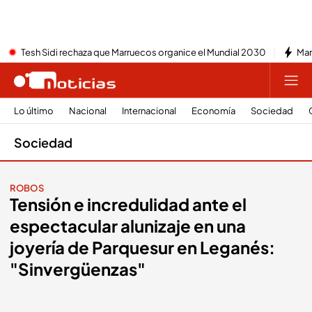
Tesh Sidi rechaza que Marruecos organice el Mundial 2030
Mar
Lo último
Nacional
Internacional
Economía
Sociedad
Sociedad
ROBOS
Tensión e incredulidad ante el
espectacular alunizaje en una
joyería de Parquesur en Leganés:
"Sinvergüenzas"