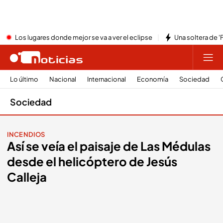
Los lugares donde mejor se va a ver el eclipse
Una soltera de '
Lo último
Nacional
Internacional
Economía
Sociedad
Sociedad
INCENDIOS
Así se veía el paisaje de Las Médulas
desde el helicóptero de Jesús
Calleja