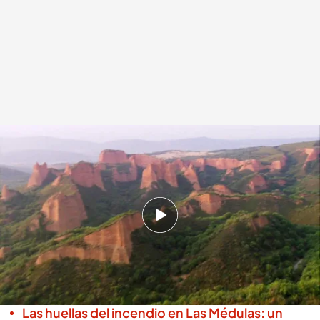
Hace justo siete años, Jesús Calleja mostró los impresionantes paisajes de
Las Médulas desde el aire en 'Volando voy'
.
Noticias Cuatro
Redacción digital Noticias Cuatro
11 AGO 2025 - 15:06h.
Hace justo siete años, Jesús Calleja mostró los
impresionantes paisajes de Las Médulas desde
el aire en 'Volando voy'
Las huellas del incendio en Las Médulas: un