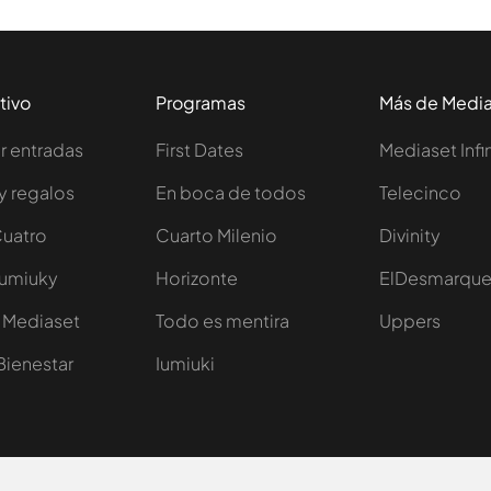
tivo
Programas
Más de Medi
 entradas
First Dates
Mediaset Infi
y regalos
En boca de todos
Telecinco
Cuatro
Cuarto Milenio
Divinity
Iumiuky
Horizonte
ElDesmarqu
 Mediaset
Todo es mentira
Uppers
Bienestar
Iumiuki