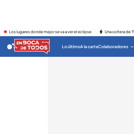
Los lugares donde mejor se va a ver el eclipse
Una soltera de '
Lo último
A la carta
Colaboradores