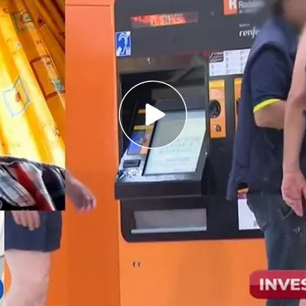
omo un trabajador más y aprovecha para robar a
na de la estafadora Anna Vicente apuntan a que
 emparedado
n del día
y en la estación de Sants en Barcelona
'En boca de todos'
de ha trasladado hasta allí
so de Antonio 'El Italiano', un hombre que se
rabajador
de la estación que ofrece ayuda, pero
o a los usuarios.