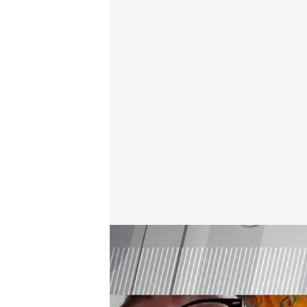
Conectamos en directo con uno de los afectados
Déborah De la Calle
07 AGO 2025 - 12:26h.