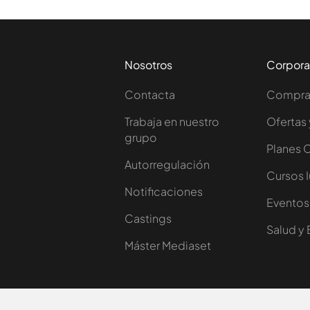
Nosotros
Corpora
Contacta
Comprar
Trabaja en nuestro
Ofertas 
grupo
Planes 
Autorregulación
Cursos 
Notificaciones
Eventos
Castings
Salud y 
Máster Mediaset