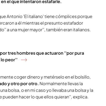
n el que intentaron estafarle.
ue Antonio 'El italiano' tiene cómplices porque
rcaron a él mientras el presunto estafador
' a una mujer mayor'', también eran italianos.
por tres hombres que actuaron ''por pura
lo peor''
almente coger dinero y metérselo en el bolsillo,
ado y otro por otro.
Normalmente llevas la
 una bolsa, o en mi caso yo llevaba una bolsa y la
e pueden hacer lo que ellos quieran'', explica.