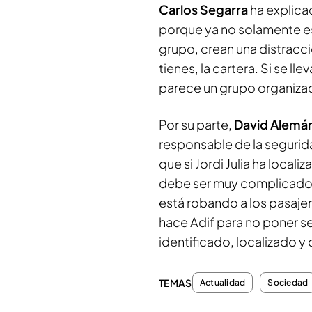
Carlos Segarra
ha explic
porque ya no solamente es 
grupo, crean una distracció
tienes, la cartera. Si se ll
parece un grupo organizad
Por su parte,
David Alemá
responsable de la segurid
que si Jordi Julia ha loca
debe ser muy complicado l
está robando a los pasajero
hace Adif para no poner se
identificado, localizado y 
TEMAS
Actualidad
Sociedad