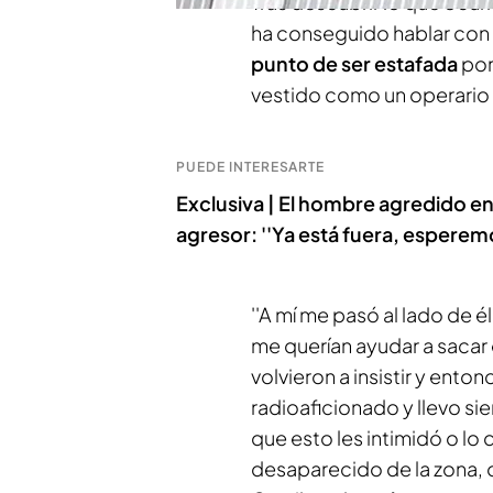
Tras descubrir lo que ocurr
ha conseguido hablar con
punto de ser estafada
por 
vestido como un operario 
PUEDE INTERESARTE
Exclusiva | El hombre agredido en 
agresor: ''Ya está fuera, esperemo
''A mí me pasó al lado de 
me querían ayudar a sacar e
volvieron a insistir y ent
radioaficionado y llevo si
que esto les intimidó o lo 
desaparecido de la zona, o 