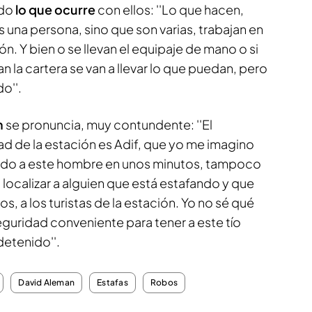
ado
lo que ocurre
con ellos: ''Lo que hacen,
una persona, sino que son varias, trabajan en
n. Y bien o se llevan el equipaje de mano o si
evan la cartera se van a llevar lo que puedan, pero
o''.
n
se pronuncia, muy contundente: ''El
ad de la estación es Adif, que yo me imagino
lizado a este hombre en unos minutos, tampoco
ocalizar a alguien que está estafando y que
s, a los turistas de la estación. Yo no sé qué
guridad conveniente para tener a este tío
detenido''.
David Aleman
Estafas
Robos