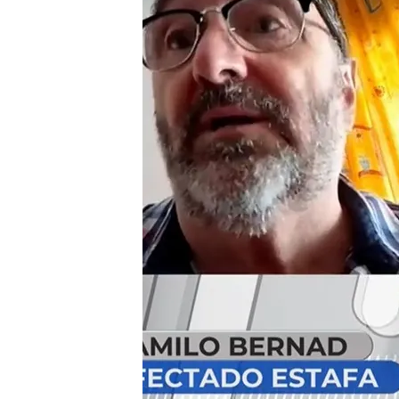
El estafador se viste c
sus víctimas
Los vecinos de la ofici
podría tener el dinero
Compartir
Las
estafas están a la orde
es lo que está ocurriendo.
para conocer a fondo el ca
hace pasar por
un falso t
acaba quitándoles el diner