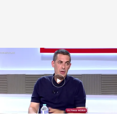
Antonio Naranjo sobre la violación a una joven en Alcalá de Henares: “Es un
delito individual"
.
cuatro.com
cuatro.com
08 JUL 2025 - 14:27h.
La concejala de seguridad del Ayuntamiento,
Orlena de Miguel, ha reconocido que este
episodio ha sido la “gota que ha colmado el
vaso”