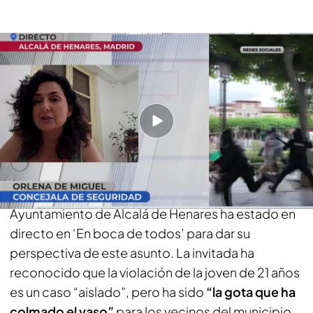
Orlena de Miguel, concejala de seguridad del Ayuntamiento de Alcalá de
Henares
PUEDE INTERESARTE
Susana Díaz, ante el posible amaño de las
primarias andaluzas: “Ahora vuelvo a vivir esto y
no es fácil”
Orlena de Miguel,
concejala de seguridad del
Ayuntamiento de Alcalá de Henares ha estado en
directo en ‘En boca de todos’ para dar su
perspectiva de este asunto. La invitada ha
reconocido que la violación de la joven de 21 años
es un caso “aislado”, pero ha sido
“la gota que ha
colmado el vaso”
para los vecinos del municipio.