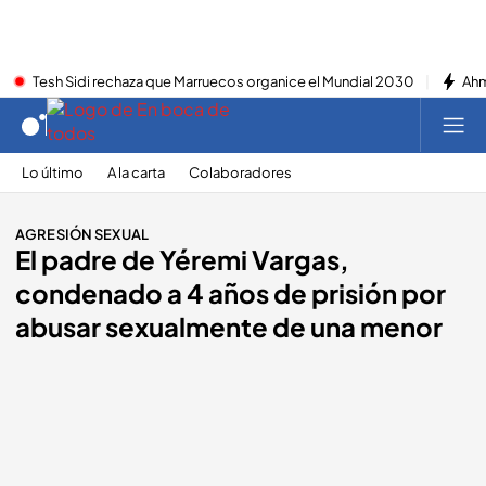
Tesh Sidi rechaza que Marruecos organice el Mundial 2030
Ahm
Lo último
A la carta
Colaboradores
AGRESIÓN SEXUAL
El padre de Yéremi Vargas,
condenado a 4 años de prisión por
abusar sexualmente de una menor