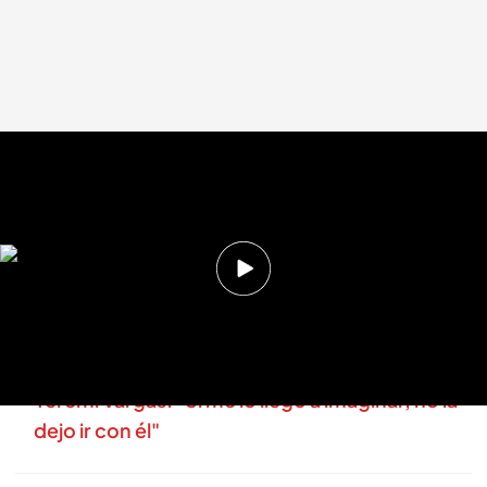
El padre de Yéremi Vargas, condenado
.
cuatro.com
Miguel Barroso
20 MAY 2025 - 13:32h.
Condenado por abuso sexual a una menor el
padre de Yeremi Vargas
La madre de la hija de Francisco, padre de
Yeremi Vargas: "Si me lo llego a imaginar, no la
dejo ir con él"