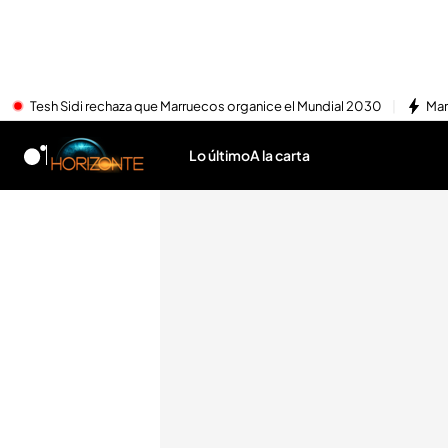
Tesh Sidi rechaza que Marruecos organice el Mundial 2030
Mar
Lo último
A la carta