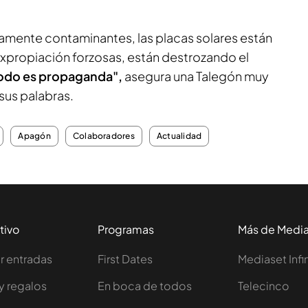
tamente contaminantes, las placas solares están
propiación forzosas, están destrozando el
odo es propaganda",
asegura una Talegón muy
sus palabras.
Apagón
Colaboradores
Actualidad
tivo
Programas
Más de Medi
 entradas
First Dates
Mediaset Infi
y regalos
En boca de todos
Telecinco