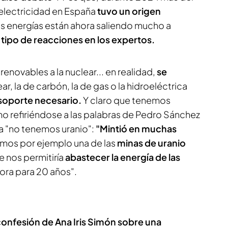
electricidad en España
tuvo un origen
tas energías están ahora saliendo mucho a
tipo de reacciones en los expertos.
enovables a la nuclear... en realidad,
se
ar, la de carbón, la de gas o la hidroeléctrica
soporte necesario.
Y claro que tenemos
imo refiriéndose a las palabras de Pedro Sánchez
 "no tenemos uranio":
"Mintió en muchas
mos por ejemplo una de las
minas de uranio
 nos permitiría
abastecer la energía de las
ra para 20 años".
 confesión de Ana Iris Simón sobre una