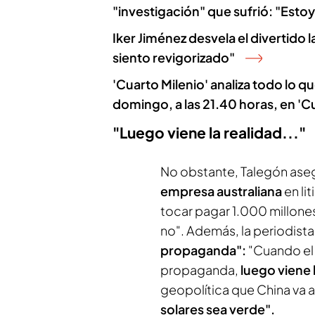
"investigación" que sufrió: "Esto
Iker Jiménez desvela el divertido
siento revigorizado"
'Cuarto Milenio' analiza todo lo 
domingo, a las 21.40 horas, en 'C
"Luego viene la realidad..."
No obstante, Talegón aseg
empresa australiana
en li
tocar pagar 1.000 millones
no". Además, la periodis
propaganda":
"Cuando el 
propaganda,
luego viene 
geopolítica que China va a 
solares sea verde".