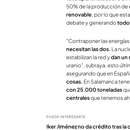
50% de la producción de 
renovable
, por lo que es
debate y generando
todo 
"Contraponer las energías r
necesitan las dos.
La nucle
estabilizan la red y
dan un 
uranio", subraya, esto últ
asegurando que en España
cosas.
En Salamanca tene
con 25.000 toneladas
que
centrales
que tenemos aho
PUEDE INTERESARTE
Iker Jiménez no da crédito tras la