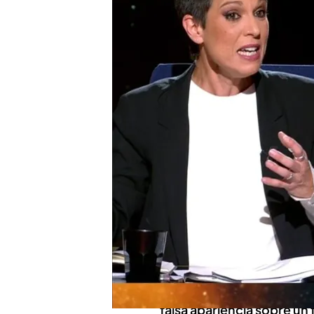
¿Renovables o no renova
respecto
La periodista destaca
sus contundentes palab
Horizonte | Programa c
Compartir
Beatriz Talegón
, periodis
'Horizonte'
este jueves y 
vivimos en toda España
ha
acaparando la actualidad 
colaboradora del program
falsa apariencia sobre un