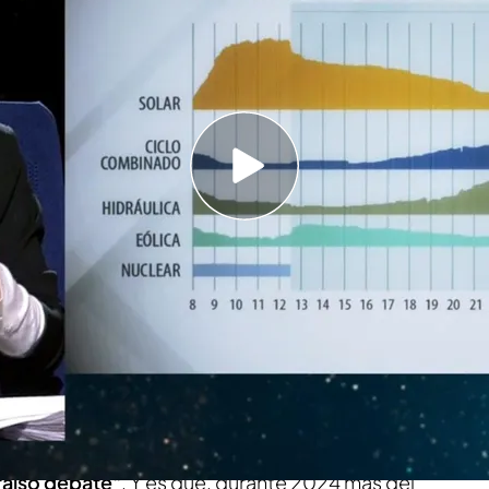
bles?: esto ha dicho B¡eatriz Talegón al
 que tenemos "un problema de propaganda":
ras en 'Horizonte'
ompleto, en vídeo (08/5/25)
ta de Diario16+, ha estado presente en
ha opinado sobre el
apagón eléctrico que
ce ya más de una semana y que todavía
sigue
mediática de nuestro país
. Según la
a de Cuatro, "hay una intención de
generar una
 falso debate"
. Y es que, durante 2024 más del