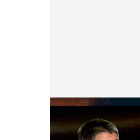
Beatriz Talegón saca sus conclusiones sobre el apa
Pedro Jiménez
09 MAY 2025 - 02:06h.