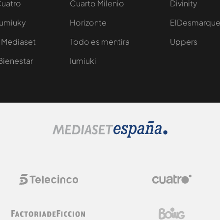
Cuatro
Cuarto Milenio
Divinity
Iumiuky
Horizonte
ElDesmarqu
 Mediaset
Todo es mentira
Uppers
Bienestar
Iumiuki