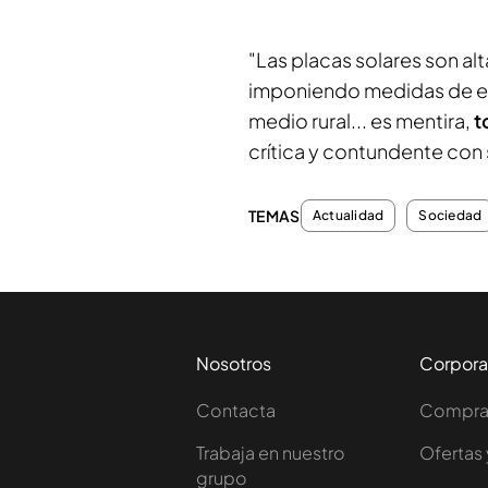
"Las placas solares son al
imponiendo medidas de ex
medio rural... es mentira,
t
crítica y contundente con 
TEMAS
Actualidad
Sociedad
Nosotros
Corpora
Contacta
Comprar
Trabaja en nuestro
Ofertas 
grupo