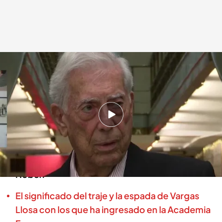
Mario Vargas Llosa, escritor
.
cuatro.com
Miguel Barroso
14 ABR 2025 - 14:22h.
El genio de la literatura, Mario Vargas Llosa,
fallece a los 89 años en Perú
¿Qué herencia millonaria ha dejado el Premio
Nobel?
El significado del traje y la espada de Vargas
Llosa con los que ha ingresado en la Academia