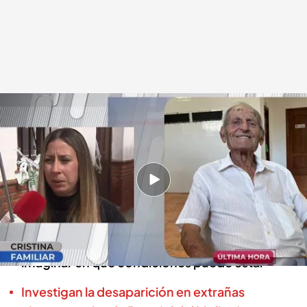
Cristina, familiar de Paco 'el del Molino'
.
cuatro.com
En boca de todos
11 MAR 2025 - 13:40h.
Criminalística analiza la casa de Paco 'el del
Molino', un anciano desaparecido de 83 años
El testimonio de Cristina: "No me puedo
imaginar en qué condiciones puede estar"
Investigan la desaparición en extrañas