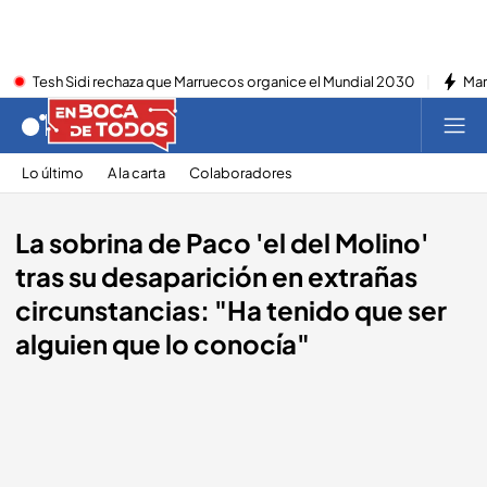
Tesh Sidi rechaza que Marruecos organice el Mundial 2030
Mar
Lo último
A la carta
Colaboradores
La sobrina de Paco 'el del Molino'
tras su desaparición en extrañas
circunstancias: "Ha tenido que ser
alguien que lo conocía"