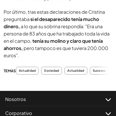
Por último, tras estas declaraciones de Cristina
preguntaba
si el desaparecido tenía mucho
dinero,
a lo que su sobrina respondía: "Era una
persona de 83 años que ha trabajado toda la vida
en el campo,
tenía su molino y claro que tenía
ahorros,
pero tampoco es que tuviera 200.000
euros".
TEMAS
Actualidad
Sociedad
Actualidad
Sucesos
D
Nosotros
Corporativo