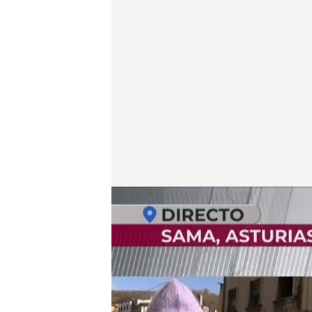
La expareja de la víctima
.
cuatro.com
En boca de todos
03 FEB 2025 - 14:41h.
La víctima trató de huir