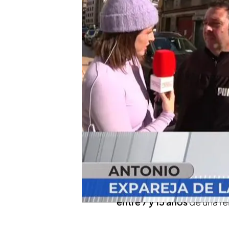
'En boca de todos' habla
mujer asesinada
El desconsuelo del entr
en Córdoba: "Aún no me
Compartir
Una mujer ha sido
asesina
expareja,
Francisco
, un h
La víctima salió de casa c
terminó alcanzándola y ac
entre 7 y 15 años
de una re