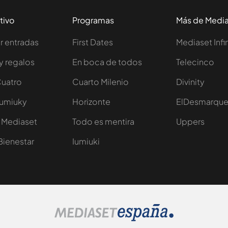
tivo
Programas
Más de Medi
 entradas
First Dates
Mediaset Infi
y regalos
En boca de todos
Telecinco
Cuatro
Cuarto Milenio
Divinity
Iumiuky
Horizonte
ElDesmarqu
 Mediaset
Todo es mentira
Uppers
Bienestar
Iumiuki