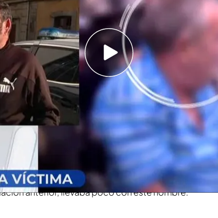
 con Antonio, el padre de una de las hijas de la
enador de Álex, un joven de 16 años apuñalado
 lo creo, es muy fuerte todo"
da en Langreo,
Asturias, por parte de su
ombre de 72 años.
orriendo y pidiendo ayuda, pero el agresor
abando con su vida. La mujer
tenía dos hijos de
lación anterior, llevaba poco con este hombre.