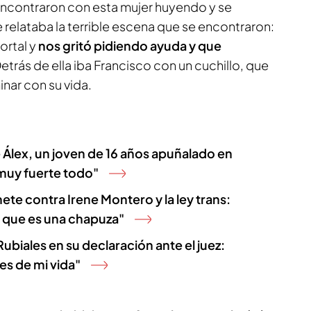
ncontraron con esta mujer huyendo y se
relataba la terrible escena que se encontraron:
ortal y
nos gritó pidiendo ayuda y que
Detrás de ella iba Francisco con un cuchillo, que
inar con su vida.
 Álex, un joven de 16 años apuñalado en
muy fuerte todo"
te contra Irene Montero y la ley trans:
 que es una chapuza"
ubiales en su declaración ante el juez:
es de mi vida"