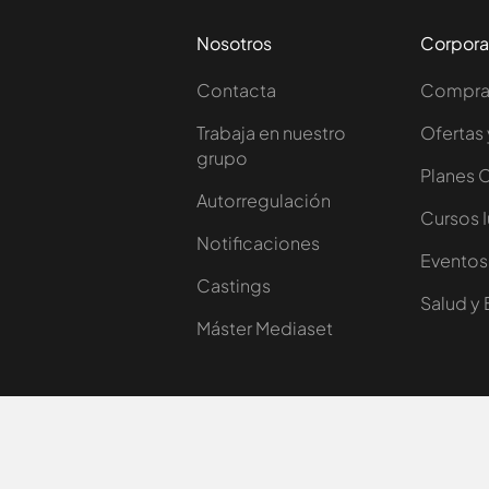
Nosotros
Corpora
Contacta
Comprar
Trabaja en nuestro
Ofertas 
grupo
Planes 
Autorregulación
Cursos 
Notificaciones
Eventos
Castings
Salud y 
Máster Mediaset