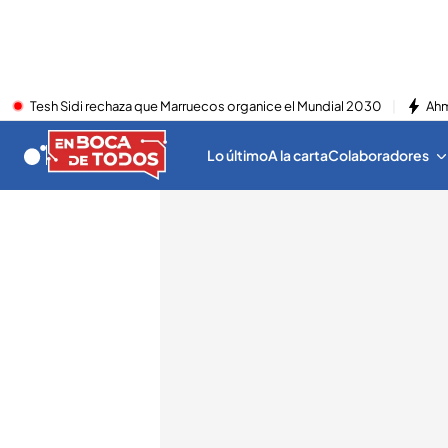
Tesh Sidi rechaza que Marruecos organice el Mundial 2030
Ahm
Lo último
A la carta
Colaboradores