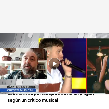
Iñaki de la Torre, crítico musical
.
cuatro.com
En boca de todos
02 DIC 2024 - 13:15h.
Quevedo ha sido acusado de plagio por parte
del exportero del Barcelona, Pinto: "¿'Duro' o
'Duri'?
Los motivos por los que es o no un plagio,
según un crítico musical