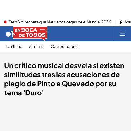
Tesh Sidi rechaza que Marruecos organice el Mundial 2030
Ahm
Lo último
A la carta
Colaboradores
Un crítico musical desvela si existen
similitudes tras las acusaciones de
plagio de Pinto a Quevedo por su
tema 'Duro'