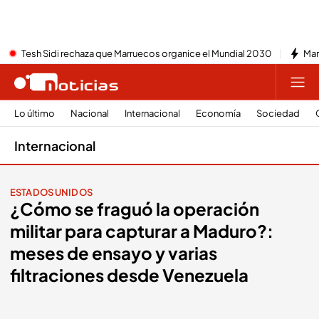
Tesh Sidi rechaza que Marruecos organice el Mundial 2030
Mar
Lo último
Nacional
Internacional
Economía
Sociedad
Internacional
ESTADOS UNIDOS
¿Cómo se fraguó la operación
militar para capturar a Maduro?:
meses de ensayo y varias
filtraciones desde Venezuela