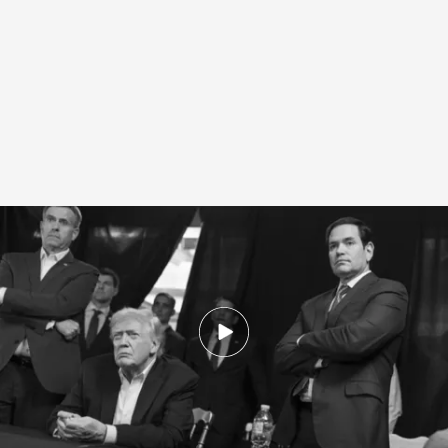
Así se fraguó la operación militar para capturar a Maduro
.
NOTICIAS
CUATRO
Redacción digital Noticias Cuatro
04 ENE 2026 - 15:21h.
La CIA tuvo que realizar una maqueta en
tamaño real de la vivienda donde se refugiaba
Nicolás Maduro para ensayar la operación