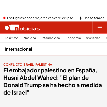
Los lugares donde mejor se va a ver el eclipse
Una soltera de '
Lo último
Nacional
Internacional
Economía
Sociedad
Internacional
CONFLICTO ISRAEL-PALESTINA
El embajador palestino en España,
Husni Abdel Wahed: "El plan de
Donald Trump se ha hecho a medida
de Israel"