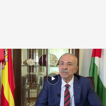
El embajador palestino en España, Husni Abdel Wahed, critica el plan de
Donald Trump
.
Noticias Cuatro
Guillermo G. Gálvez
05 OCT 2025 - 21:15h.
El embajador palestino en España urge a
detener el genocidio y recuerda que ambos
pueblos están condenados a coexistir