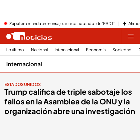
Zapatero manda un mensaje a un colaborador de 'EBDT'
Ahmed
Lo último
Nacional
Internacional
Economía
Sociedad
Internacional
ESTADOS UNIDOS
Trump califica de triple sabotaje los
fallos en la Asamblea de la ONU y la
organización abre una investigación