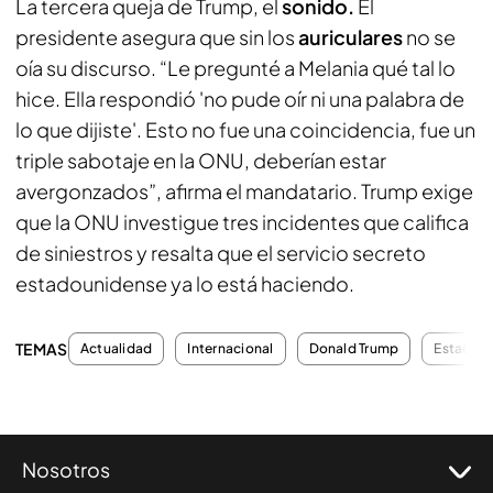
La tercera queja de Trump, el
sonido.
El
presidente asegura que sin los
auriculares
no se
oía su discurso. “Le pregunté a Melania qué tal lo
hice. Ella respondió 'no pude oír ni una palabra de
lo que dijiste'. Esto no fue una coincidencia, fue un
triple sabotaje en la ONU, deberían estar
avergonzados”, afirma el mandatario. Trump exige
que la ONU investigue tres incidentes que califica
de siniestros y resalta que el servicio secreto
estadounidense ya lo está haciendo.
TEMAS
Actualidad
Internacional
Donald Trump
Estados 
Nosotros