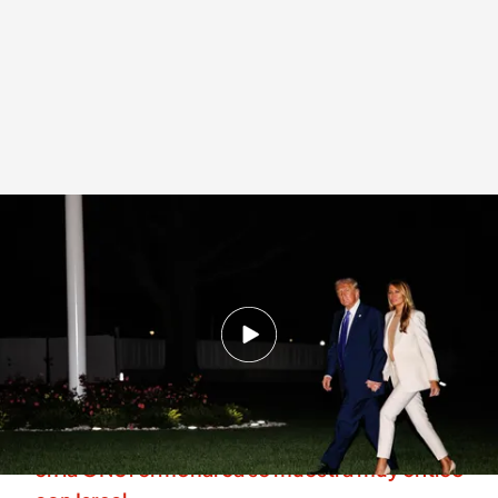
Trump critica de nuevo a la ONU
Redacción digital Noticias Cuatro
25 SEP 2025 - 17:21h.
La parada de la escalera mecánica en el edificio
de la ONU es una de las quejas del mandatario
El discurso del rey Felipe VI frente al de Trump
en la ONU: el monarca se muestra muy crítico