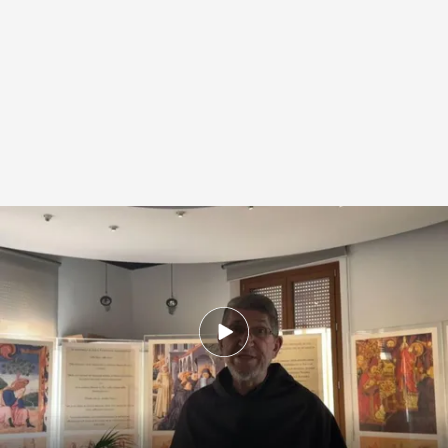
La labor del papa León XIV a ojos del padre Moral
.
Noticias Cuatro
Redacción digital Noticias Cuatro
16 MAY 2025 - 18:45h.
Alejandro Moral Antón fue el número dos del
papa León XIV durante años cuando dirigió la
Orden de San Agustín