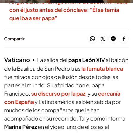
Ángel Camino, amigo íntimo de León XIV habló
con él justo antes del cónclave: “Él se temía
que iba a ser papa”
Compartir
Vaticano
La salida del
papa León XIV
al balcón
de la Basílica de San Pedro tras
la fumata blanca
fue mirada con ojos de ilusión desde todas las
partes el mundo. Su afinidad con el papa
Francisco,
su discurso por la paz
, y su
cercanía
con España
y Latinoamérica es bien sabida por
muchos de los compañeros que le han
acompañado en su recorrido. Tal y como informa
Marina Pérez
en el video, uno de ellos es el