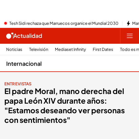
Tesh Sidi rechaza que Marruecos organice el Mundial 2030
Mar
Actualidad
Noticias
Televisión
Mediaset Infinity
First Dates
Todo es m
Internacional
ENTREVISTAS
El padre Moral, mano derecha del
papa León XIV durante años:
"Estamos deseando ver personas
con sentimientos"