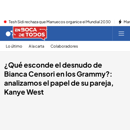
Tesh Sidi rechaza que Marruecos organice el Mundial 2030
Mar
Lo último
A la carta
Colaboradores
¿Qué esconde el desnudo de
Bianca Censori en los Grammy?:
analizamos el papel de su pareja,
Kanye West