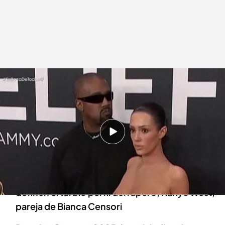
Kanye West y Bianca Censori durante los premios Grammy
.
cuatro.com
En boca de todos
04 FEB 2025 - 12:50h.
¿Qué hay detrás del polémico desnudo de la
modelo durante su aparición en los Grammy?
Los colaboradores de 'En boca de todos'
definen el turbio perfil del rapero, Kanye West,
pareja de Bianca Censori