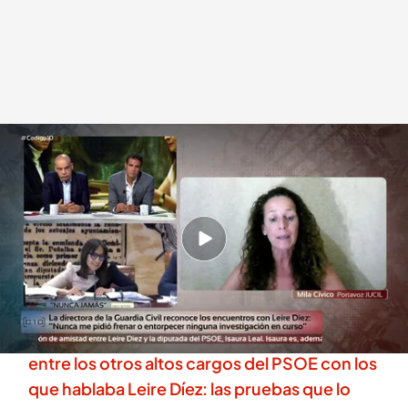
Jucil comparte su "preocupación" en 'Código 10' tras desvincularse
Mercedes González del 'caso Leire'
.
cuatro.es
Miguel Salazar
Madrid, 17 JUN 2026 - 01:59h.
Mercedes González lo ha negado todo en la
Comisión de Interior del Senado
Exclusiva | Elma Saiz o Maritcha Ruiz Mateos,
entre los otros altos cargos del PSOE con los
que hablaba Leire Díez: las pruebas que lo