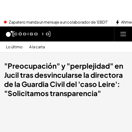
Zapatero manda un mensaje a un colaborador de 'EBDT'
Ahmed
Lo último
A la carta
"Preocupación" y "perplejidad" en
Jucil tras desvincularse la directora
de la Guardia Civil del 'caso Leire':
"Solicitamos transparencia"