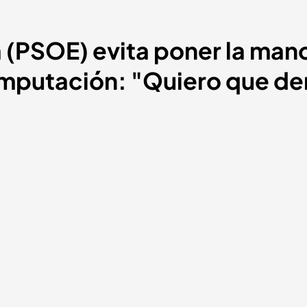
(PSOE) evita poner la mano
 imputación: "Quiero que d