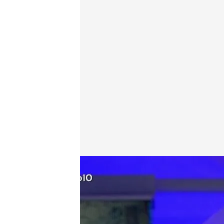
Fernando Carrera (PSOE) evita poner la mano en el
Miguel Salazar
Madrid, 20 MAY 2026 - 00:06h.