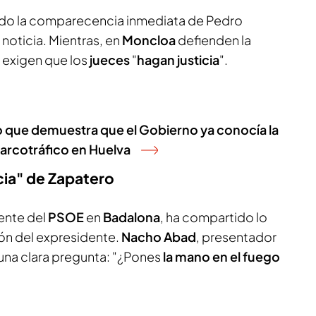
do la comparecencia inmediata de Pedro
noticia. Mientras, en
Moncloa
defienden la
 exigen que los
jueces
"
hagan justicia
".
 que demuestra que el Gobierno ya conocía la
narcotráfico en Huelva
cia" de Zapatero
dente del
PSOE
en
Badalona
, ha compartido lo
ión del expresidente.
Nacho Abad
, presentador
a una clara pregunta: "¿Pones
la mano en el fuego