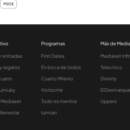
PSOE
tivo
Programas
Más de Medi
 entradas
First Dates
Mediaset Infi
y regalos
En boca de todos
Telecinco
Cuatro
Cuarto Milenio
Divinity
Iumiuky
Horizonte
ElDesmarqu
 Mediaset
Todo es mentira
Uppers
Bienestar
Iumiuki