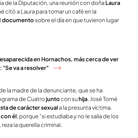
a de la Diputación, una reunión con doña
Laura
é citó a Laura para tomar un café en la
l
documento
sobre el día en que tuvieron lugar
desaparecida en Hornachos, más cerca de ver
: "Se va a resolver"
de la madre de la denunciante, que se ha
rograma de Cuatro
junto
con su
hija
, José Tomé
ta de carácter sexual
a la presunta víctima.
 con él
, porque "si estudiaba y no le salía de los
reza la querella criminal.