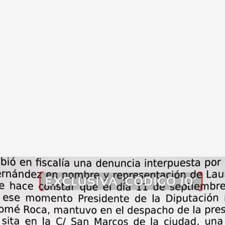
criminal" interpuesta por la Fiscalía contra José Tomé
.
cuatro.es