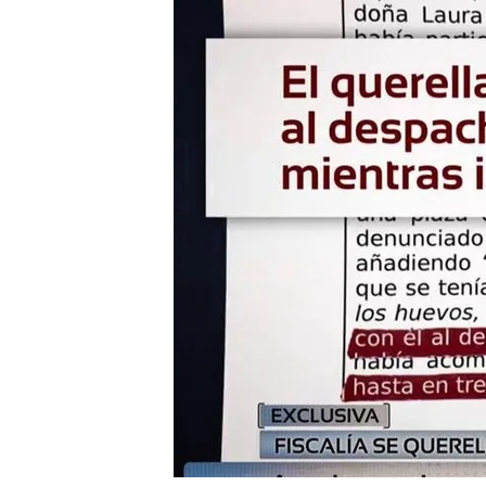
El ministerio público h
contra el ya expresiden
Exclusiva | Laura Vila,
sexual, habla por prime
Compartir
La
Fiscalía Provincial
de
L
expresidente
de la
Diputa
Lemos,
José Tomé
, por h
acoso sexual
y
abuso
en e
Lo que dice la querella crim
"El día 11 de
septiembre
d