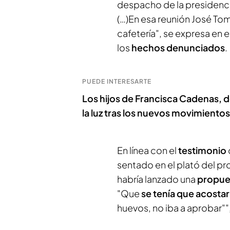
despacho de la presidenci
(…)En esa reunión José Tom
cafetería", se expresa en e
los
hechos denunciados
.
PUEDE INTERESARTE
Los hijos de Francisca Cadenas, 
la luz tras los nuevos movimientos
En línea con el
testimonio
sentado en el plató del p
habría lanzado una
propues
"Que
se tenía que acostar
huevos, no iba a aprobar"", 