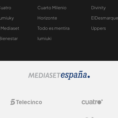
Cuatro
Cuarto Milenio
Divinity
Iumiuky
Horizonte
ElDesmarqu
 Mediaset
Todo es mentira
Uppers
Bienestar
Iumiuki