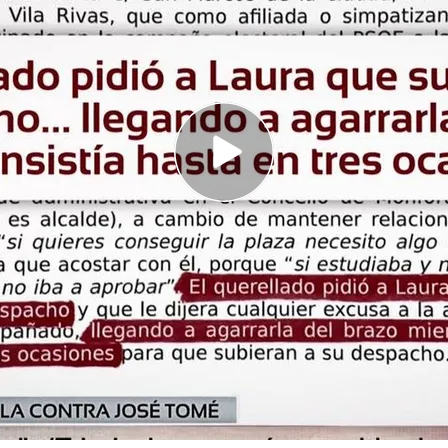
a actuado tras haber recibido una denuncia
te de la Diputación de Lugo
 denunciante de José Tomé por presunto acoso
ra vez: "Nadie se preocupó por mí"
ugo
ha presentado una
querella
contra el ya
ción de Lugo
y actual alcalde de Monforte de
echos
constitutivos
de un presunto
delito
de
l ejercicio de la función pública.
inal interpuesta contra Tomé
e
2025
, José Tomé Roca, mantuvo en el