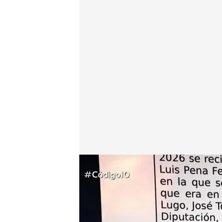
Exclusiva | Accedemos al contenido de la querella "
Miguel Salazar
Madrid, 11 MAR 2026 - 00:34h.