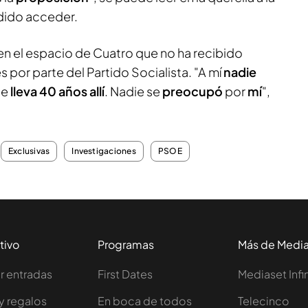
dido acceder.
en el espacio de Cuatro que no ha recibido
por parte del Partido Socialista. "A mí
nadie
ue
lleva 40 años allí
. Nadie se
preocupó
por
mí
",
Exclusivas
Investigaciones
PSOE
tivo
Programas
Más de Medi
 entradas
First Dates
Mediaset Infi
y regalos
En boca de todos
Telecinco