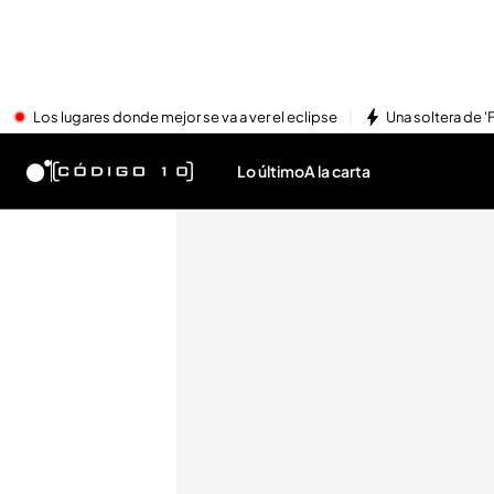
Los lugares donde mejor se va a ver el eclipse
Una soltera de '
Lo último
A la carta