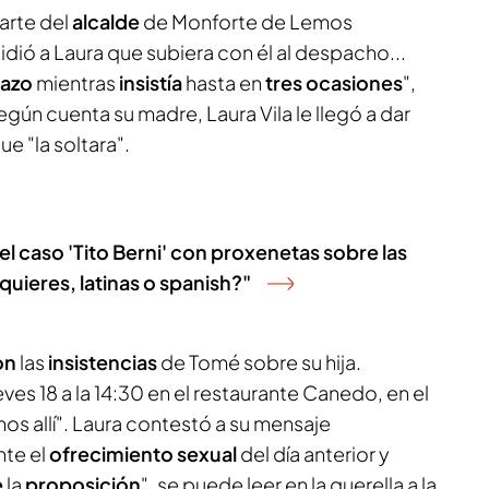
arte del
alcalde
de Monforte de Lemos
pidió a Laura que subiera con él al despacho...
razo
mientras
insistía
hasta en
tres ocasiones
",
ún cuenta su madre, Laura Vila le llegó a dar
ue "la soltara".
l caso 'Tito Berni' con proxenetas sobre las
quieres, latinas o spanish?"
on
las
insistencias
de Tomé sobre su hija.
s 18 a la 14:30 en el restaurante Canedo, en el
os allí". Laura contestó a su mensaje
te el
ofrecimiento sexual
del día anterior y
e
la
proposición
", se puede leer en la querella a la