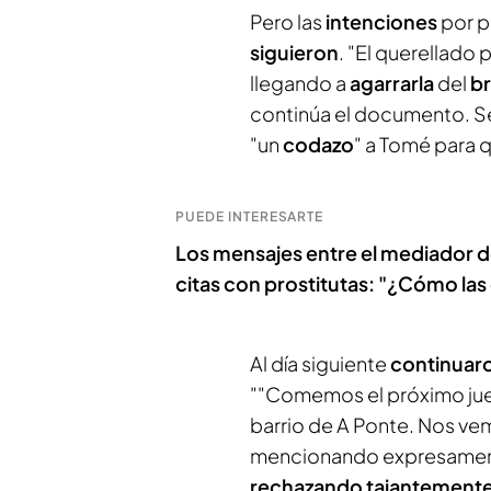
Pero las
intenciones
por p
siguieron
. "El querellado 
llegando a
agarrarla
del
b
continúa el documento. Seg
"un
codazo
" a Tomé para q
PUEDE INTERESARTE
Los mensajes entre el mediador de
citas con prostitutas: "¿Cómo las 
Al día siguiente
continuar
""Comemos el próximo jueve
barrio de A Ponte. Nos vem
mencionando expresamen
rechazando tajantement