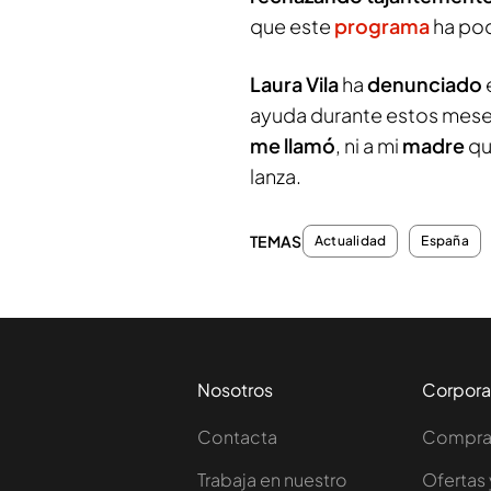
que este
programa
ha po
Laura Vila
ha
denunciado
ayuda durante estos meses 
me llamó
, ni a mi
madre
q
lanza.
TEMAS
Actualidad
España
Nosotros
Corpora
Contacta
Comprar
Trabaja en nuestro
Ofertas 