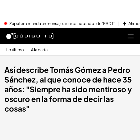
Zapatero manda un mensaje a un colaborador de 'EBDT'
Ahmed
Lo último
A la carta
Así describe Tomás Gómez a Pedro
Sánchez, al que conoce de hace 35
años: "Siempre ha sido mentiroso y
oscuro en la forma de decir las
cosas"