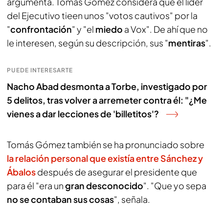
argumenta. Tomás Gómez considera que el líder
del Ejecutivo tieen unos "votos cautivos" por la
"
confrontación
" y "el
miedo
a Vox". De ahí que no
le interesen, según su descripción, sus "
mentiras
".
PUEDE INTERESARTE
Nacho Abad desmonta a Torbe, investigado por
5 delitos, tras volver a arremeter contra él: "¿Me
vienes a dar lecciones de 'billetitos'?
Tomás Gómez también se ha pronunciado sobre
la relación personal que existía entre Sánchez y
Ábalos
después de asegurar el presidente que
para él "era un
gran desconocido
". "Que yo sepa
no se contaban sus cosas
", señala.