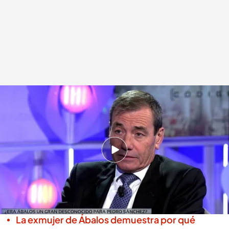
El exdirigente de los socialistas madrileños se refiere a Pedro Sánchez en
'Código 10' como "mentiroso" y "oscuro"
Miguel Salazar
Madrid, 03 DIC 2025 - 00:57h.
"Siempre me ha llamado la atención su falta de
emociones", manifiesta el exlíder de los
socialsitas madrileños
La exmujer de Ábalos demuestra por qué