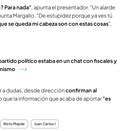
o? Para nada"
, apunta el presentador. "Un alarde
punta Margallo. "De estupidez porque ya ves tú
ue se queda mi cabeza son con estas cosas
",
artido político estaba en un chat con fiscales y
l mismo
r a dudas, desde dirección
confirman al
o que la información que acaba de aportar
"es
Risto Mejide
Juan Carlos I