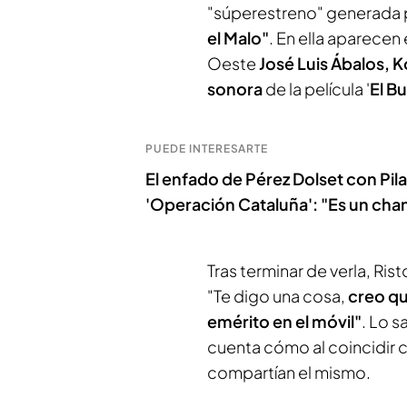
"súperestreno" generada po
el Malo"
. En ella aparecen 
Oeste
José Luis Ábalos, 
sonora
de la película '
El Bu
PUEDE INTERESARTE
El enfado de Pérez Dolset con Pilar
'Operación Cataluña': "Es un chan
Tras terminar de verla, Ris
"Te digo una cosa,
creo qu
emérito en el móvil"
. Lo 
cuenta cómo al coincidir
compartían el mismo.