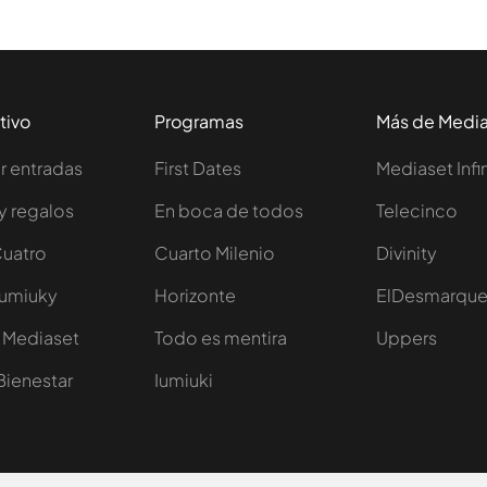
tivo
Programas
Más de Medi
 entradas
First Dates
Mediaset Infi
y regalos
En boca de todos
Telecinco
Cuatro
Cuarto Milenio
Divinity
Iumiuky
Horizonte
ElDesmarqu
 Mediaset
Todo es mentira
Uppers
Bienestar
Iumiuki