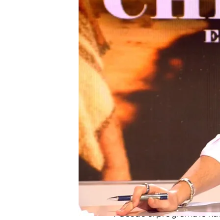
Al escuchar una banda 
en que el rey emérito la 
Risto Mejide destaca u
García y Santos Cerdán: 
Compartir
En la sección de '
Todo es 
plataforma en la que se c
celebra que, cuando parec
implicados en tramas de co
"Sujétame la chistorra".
Y desde el programa lo h