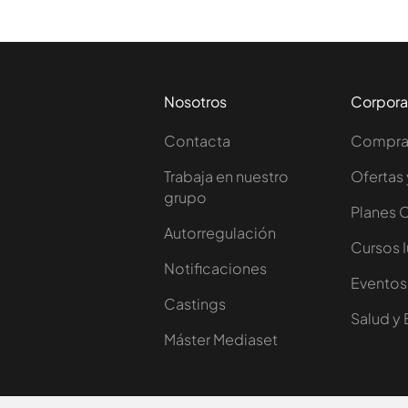
Nosotros
Corpora
Contacta
Comprar
Trabaja en nuestro
Ofertas 
grupo
Planes 
Autorregulación
Cursos 
Notificaciones
Eventos
Castings
Salud y 
Máster Mediaset