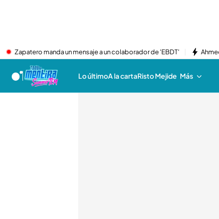
Zapatero manda un mensaje a un colaborador de 'EBDT'
Ahmed
Lo último
A la carta
Risto Mejide
Más