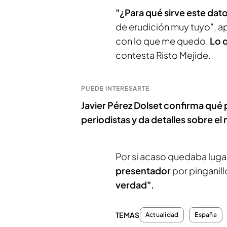
"¿Para qué sirve este dat
de erudición muy tuyo", a
con lo que me quedo.
Lo q
contesta Risto Mejide.
PUEDE INTERESARTE
Javier Pérez Dolset confirma qué p
periodistas y da detalles sobre e
Por si acaso quedaba luga
presentador
por pinganill
verdad".
TEMAS
Actualidad
España