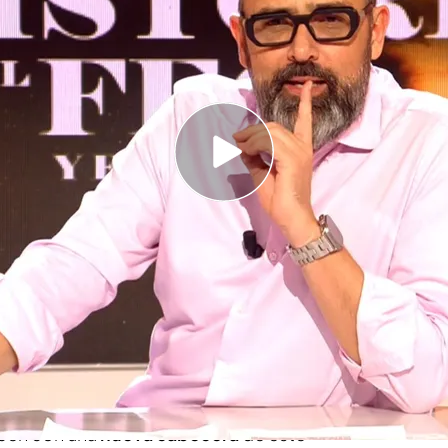
sonora durante el programa, Risto Mejide cae
utilizaba de tono en el móvil
n fragmento de la conversación entre Koldo
"Es el título para una película de adultos"
mentira
' "Nadie: Chistorra's Edition", la
omentan sobre las novedades del caso Koldo se
ía que solo el PSOE tenía a numerosos cargos
rrupción, llega el Partido Popular para decir
acen con una
nueva cabecera
de este