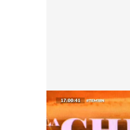
Risto Mejide se percata de un detalle
.
'Todo es ment
Alba de la Orden
Madrid, 18 NOV 2025 - 19:20h.