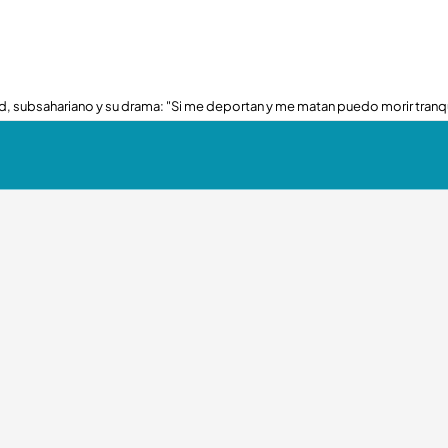
, subsahariano y su drama: "Si me deportan y me matan puedo morir tranq