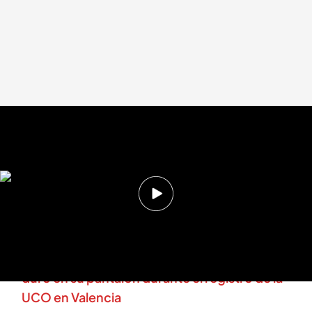
Susana Pastor, madame y representante de Anaís
.
cuatro.com
En boca de todos
02 JUL 2025 - 14:06h.
Las 'amigas' de José Luis Ábalos: hablamos con
la madame y representante de Anaís
Anaís, la amiga de Ábalos que ocultó un disco
duro en su pantalón durante el registro de la
UCO en Valencia