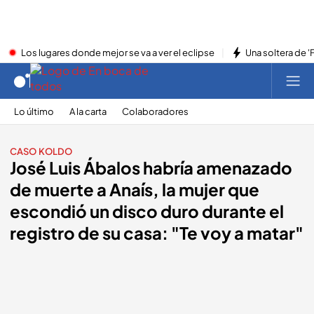
Los lugares donde mejor se va a ver el eclipse
Una soltera de '
Lo último
A la carta
Colaboradores
CASO KOLDO
José Luis Ábalos habría amenazado
de muerte a Anaís, la mujer que
escondió un disco duro durante el
registro de su casa: "Te voy a matar"