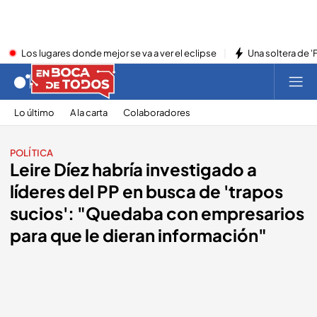
Los lugares donde mejor se va a ver el eclipse
Una soltera de '
Lo último
A la carta
Colaboradores
POLÍTICA
Leire Díez habría investigado a
líderes del PP en busca de 'trapos
sucios': "Quedaba con empresarios
para que le dieran información"