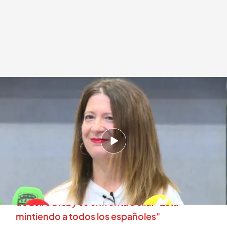
Leire Díez, exdiputada del PSOE
.
cuatro.com
En boca de todos
19 JUN 2025 - 14:23h.
'La fontanera' de Sánchez investigó a Feijóo y a
Ayuso por orden de Ferraz, según 'El Español'
Víctor de Aldama revienta la rueda de prensa
de Leire Díez y se enfrenta a ella: "Está
mintiendo a todos los españoles"