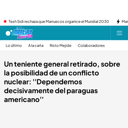
Tesh Sidi rechaza que Marruecos organice el Mundial 2030
Mar
Lo último
A la carta
Risto Mejide
Colaboradores
Un teniente general retirado, sobre
la posibilidad de un conflicto
nuclear: ''Dependemos
decisivamente del paraguas
americano''