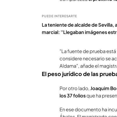
PUEDE INTERESARTE
La teniente de alcalde de Sevilla,
marcial: ''Llegaban imágenes es
"La fuente de prueba está
considere necesario se a
Aldama", añade el magist
El peso jurídico de las prue
Por otro lado,
Joaquim Bos
los 37 folios
que ha presen
En ese documento ha incul
Ábalos. El magistrado con