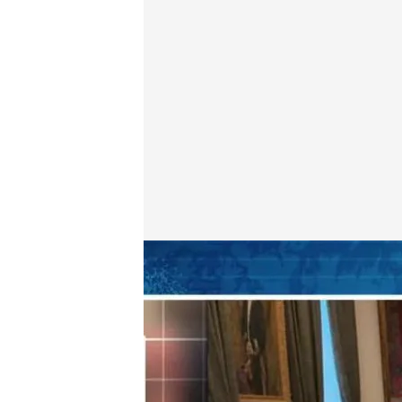
Entrevista con Joaquim Bosch en 'TEM'
Miguel Salazar
05 DIC 2024 - 17:39h.
Bosch: "Aldama debe c