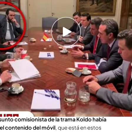
mitir que se acceda a su teléfono móvil tras
premo el voclado?
a que pactó con Ábalos un piso de 1,9
ontratos adjudicados a dedo
sible que el Supremo rechace el volcado del
? El magistrado
Joaquim Boshc
ha asegurado
s una decisión "habitual" ya que el acceso al
o a la intimidad de la persona".
sunto comisionista de la trama Koldo había
el contenido del móvil
, que está en estos