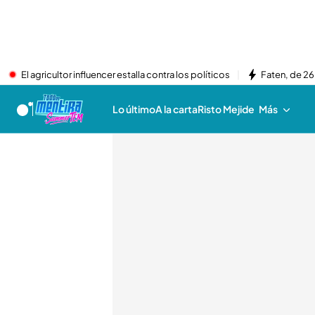
El agricultor influencer estalla contra los políticos
Faten, de 26
Lo último
A la carta
Risto Mejide
Más