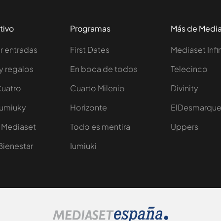
tivo
Programas
Más de Medi
 entradas
First Dates
Mediaset Infi
y regalos
En boca de todos
Telecinco
Cuatro
Cuarto Milenio
Divinity
Iumiuky
Horizonte
ElDesmarqu
 Mediaset
Todo es mentira
Uppers
Bienestar
Iumiuki