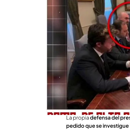
¿Cómo podrá Aldama per
haber rechazado el Su
Víctor de Aldama asegur
millones a cambio de c
Compartir
¿
Entra dentro de lo previ
teléfono móvil de Aldama
en
'Todo es Mentira'
que e
teléfono "vulnera el derech
La propia
defensa del pre
pedido que se investigue 