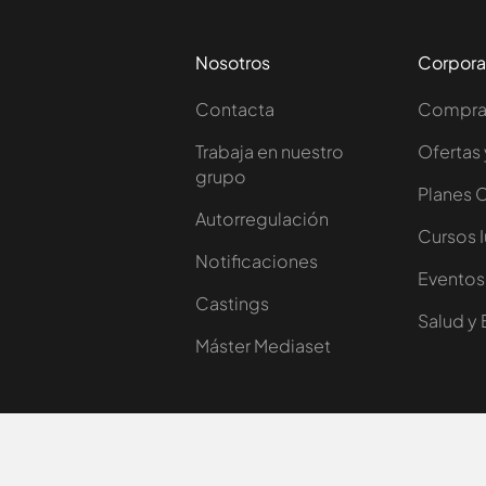
Nosotros
Corpora
Contacta
Comprar
Trabaja en nuestro
Ofertas 
grupo
Planes 
Autorregulación
Cursos 
Notificaciones
Eventos
Castings
Salud y 
Máster Mediaset