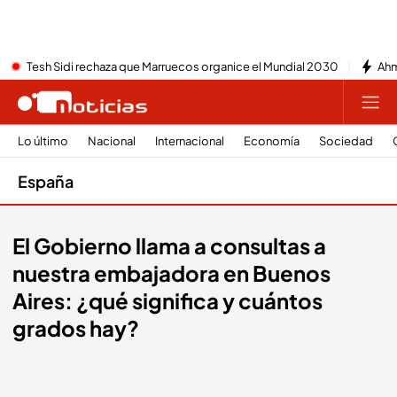
Tesh Sidi rechaza que Marruecos organice el Mundial 2030
Ahm
Lo último
Nacional
Internacional
Economía
Sociedad
España
El Gobierno llama a consultas a
nuestra embajadora en Buenos
Aires: ¿qué significa y cuántos
grados hay?