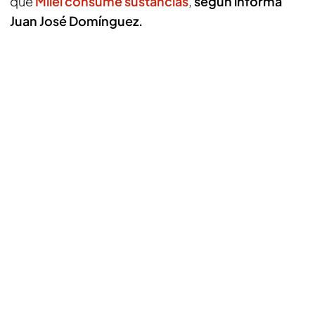
que
Milei consume sustancias
,
según informa
Juan José Domínguez.