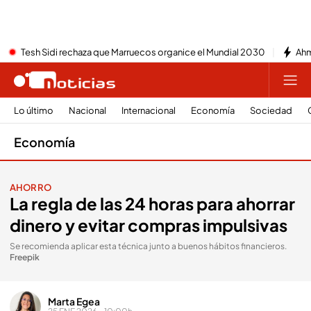
Tesh Sidi rechaza que Marruecos organice el Mundial 2030
Ahm
Lo último
Nacional
Internacional
Economía
Sociedad
Economía
AHORRO
La regla de las 24 horas para ahorrar
dinero y evitar compras impulsivas
Se recomienda aplicar esta técnica junto a buenos hábitos financieros
.
Freepik
Marta Egea