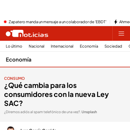
Zapatero manda un mensaje a un colaborador de 'EBDT'
Ahmed
Lo último
Nacional
Internacional
Economía
Sociedad
Economía
CONSUMO
¿Qué cambia para los
consumidores con la nueva Ley
SAC?
¿Diremos adiós al spam telefónico de una vez?
.
Unsplash