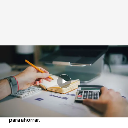
El ahorro, un reto para los españoles
.
Cuatro
Lidia Camón
31 OCT 2025 - 18:52h.
Ahorramos el 12,4% de nuestra renta, según
Eurostat, aunque nos lo gastamos en
consumir.
Las redes sociales se llenan de trucos virales
para ahorrar.