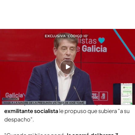
Exclusiva | La madre de una de las presuntas víctimas de José Tomé avisó a
Besteiro del caso: "Me dijo que no podía hacer nada"
El mensaje de Tomé a la presunta víctima
tras su negativa a la propuesta sexual
Luego, existió un momento
lleno de incomodidad
tal y como explica la madre de la mujer. "Él le
cogió
la mano para chocársela, para decirle que
hacían un trato y que no se preocupara, que la
llamaría para ir a comer", cuenta. Así que el
exmilitante socialista
le propuso que subiera "a su
despacho".