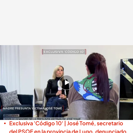
La madre de una de las presuntas víctimas de José Tomé desvela intentos
de chantaje por parte de Tomé
.
cuatro.es
Miguel Salazar
Madrid, 17 DIC 2025 - 00:00h.
La mujer ha decidido romper su silencio ante
su "cansancio" por las últimas declaraciones
de los líderes políticos
Exclusiva 'Código 10' | José Tomé, secretario
del PSOE en la provincia de Lugo, denunciado