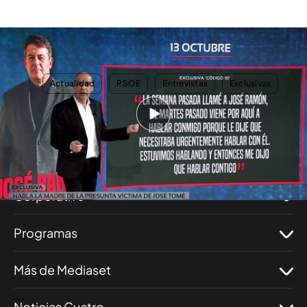
Exclusiva | Los mensajes que prueban que Besteiro se reunió con la madre
de una de las presuntas víctimas de José Tomé en octubre
TEMAS
Actualidad
PSOE
Entrevistas
Exclusivas
Nosotros
Corporativo
Programas
Más de Mediaset
Noticias Cuatro