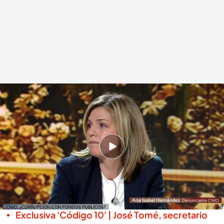
Ana Isabel Hernández cuenta cómo descubrió las presuntas
irregularidades en el CNIO
.
cuatro.es
Miguel Salazar
Madrid, 10 DIC 2025 - 02:44h.
Ana Isabel Hernández relata cómo descubrió la
trama que ahora investiga Fiscalía
Anticorrupción: "Veía contratos llamativos"
Exclusiva 'Código 10' | José Tomé, secretario