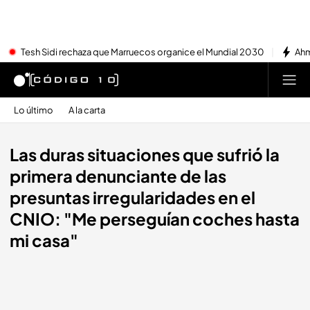
Tesh Sidi rechaza que Marruecos organice el Mundial 2030
Ahm
Lo último
A la carta
Las duras situaciones que sufrió la
primera denunciante de las
presuntas irregularidades en el
CNIO: "Me perseguían coches hasta
mi casa"