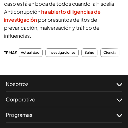
caso está en boca de todos cuando la Fiscalía
Anticorrupción
ha abierto diligencias de
investigación
por presuntos delitos de
prevaricación, malversación y tráfico de
influencias.
TEMAS
Actualidad
Investigaciones
Salud
Ciencia
C
Nosotros
Corporativo
Programas