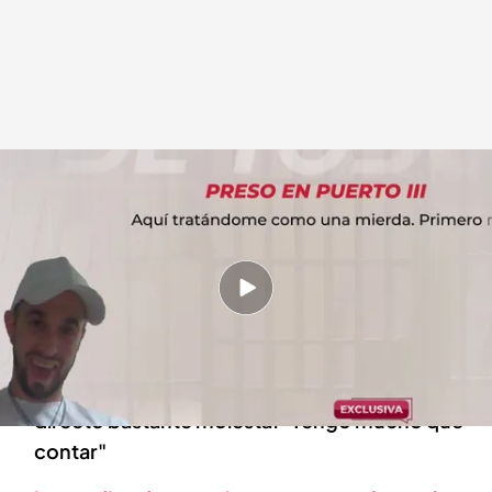
La llamada con el preso de Puerto III
.
cuatro.com
En boca de todos
19 JUN 2024 - 14:43h.
Puerto III: ¿la cárcel de la corrupción en
España?
La madre de este preso amenazado entraba en
directo bastante molesta: "Tengo mucho que
contar"