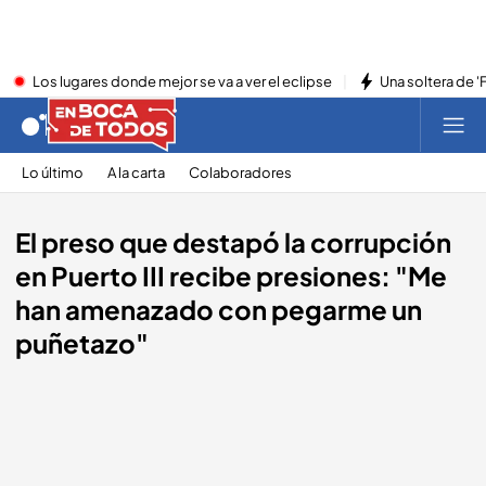
Los lugares donde mejor se va a ver el eclipse
Una soltera de '
Lo último
A la carta
Colaboradores
El preso que destapó la corrupción
en Puerto III recibe presiones: "Me
han amenazado con pegarme un
puñetazo"