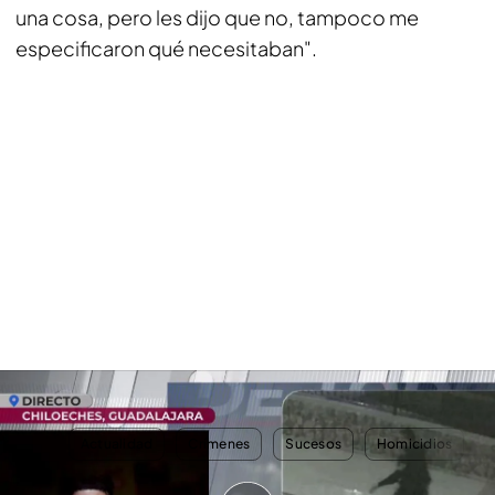
una cosa, pero les dijo que no, tampoco me
especificaron qué necesitaban".
Alejandro, el testigo clave en el triple crimen de Chiloeches
TEMAS
Actualidad
Crímenes
Sucesos
Homicidios
A