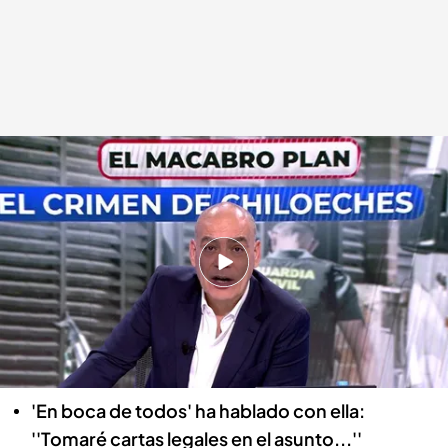
Nacho Abad
En boca de todos
19 JUN 2024 - 14:11h.
Wendy es una de las investigadas por el crimen
de Chiloeches, y aunque ha sido puesta en
libertad, los testigos creen que es la principal
encubridora
'En boca de todos' ha hablado con ella:
''Tomaré cartas legales en el asunto...''