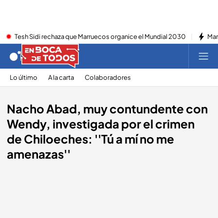
Tesh Sidi rechaza que Marruecos organice el Mundial 2030
Mar
Lo último
A la carta
Colaboradores
Nacho Abad, muy contundente con
Wendy, investigada por el crimen
de Chiloeches: ''Tú a mí no me
amenazas''