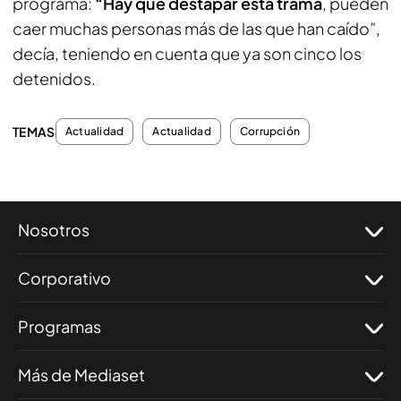
programa:
“Hay que destapar esta trama
, pueden
caer muchas personas más de las que han caído”,
decía, teniendo en cuenta que ya son cinco los
detenidos.
TEMAS
Actualidad
Actualidad
Corrupción
Nosotros
Corporativo
Programas
Más de Mediaset