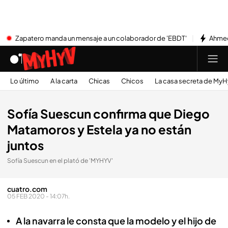
Zapatero manda un mensaje a un colaborador de 'EBDT'
Ahmed
Lo último
A la carta
Chicas
Chicos
La casa secreta de My
Sofía Suescun confirma que Diego
Matamoros y Estela ya no están
juntos
Sofía Suescun en el plató de 'MYHYV'
cuatro.com
05 FEB 2020 - 14:07h.
A la navarra le consta que la modelo y el hijo de