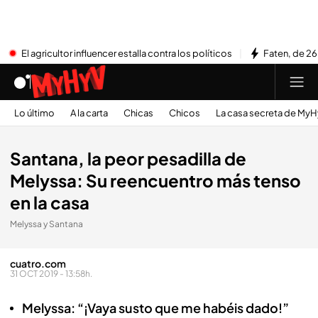
El agricultor influencer estalla contra los políticos
Faten, de 26
Lo último
A la carta
Chicas
Chicos
La casa secreta de My
Santana, la peor pesadilla de
Melyssa: Su reencuentro más tenso
en la casa
Melyssa y Santana
cuatro.com
31 OCT 2019 - 13:58h.
Melyssa: “¡Vaya susto que me habéis dado!”