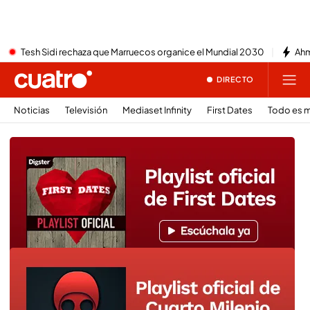
Tesh Sidi rechaza que Marruecos organice el Mundial 2030
Ahm
DIRECTO
Noticias
Televisión
Mediaset Infinity
First Dates
Todo es m