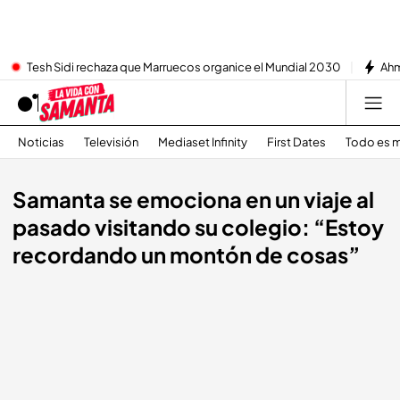
Tesh Sidi rechaza que Marruecos organice el Mundial 2030
Ahm
Noticias
Televisión
Mediaset Infinity
First Dates
Todo es m
Samanta se emociona en un viaje al
pasado visitando su colegio: “Estoy
recordando un montón de cosas”