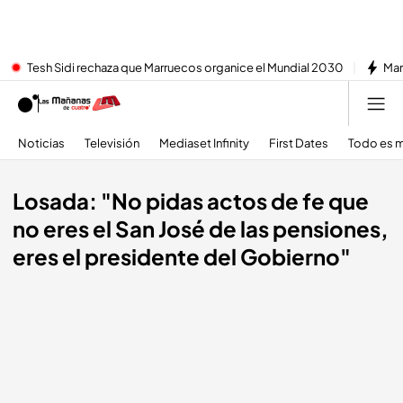
Tesh Sidi rechaza que Marruecos organice el Mundial 2030
Mar
Noticias
Televisión
Mediaset Infinity
First Dates
Todo es m
Losada: "No pidas actos de fe que
no eres el San José de las pensiones,
eres el presidente del Gobierno"