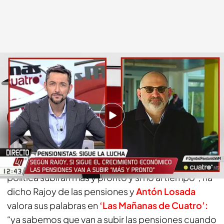
cuatro.com
19 MAR 2018 - 13:23h.
Compartir
“Si seguimos creando empleo, si sigue el
crecimiento económico, si mantenemos la
política subirán más y pronto y si no al tiempo”, ha
dicho Rajoy de las pensiones y
Antón Losada
valora sus palabras en
‘Las Mañanas de Cuatro’:
“ya sabemos que van a subir las pensiones cuando