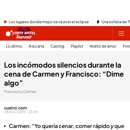
Los lugares donde mejor se va a ver el eclipse
Una soltera de '
Lo último
A la carta
Casting
Playlist
Nidito de amor
Firs
Los incómodos silencios durante la
cena de Carmen y Francisco: “Dime
algo”
Francisco y Carmen
cuatro.com
28 AGO 2019 - 23:11h.
Carmen: “Yo quería cenar, comer rápido y que